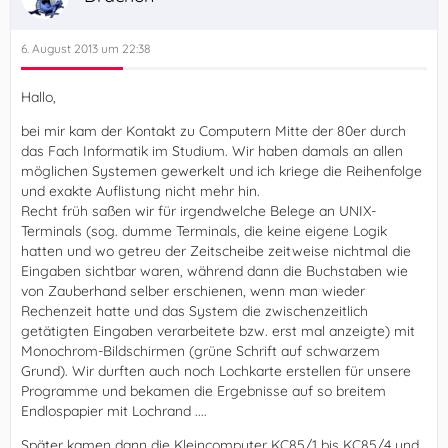
6. August 2013 um 22:38
Hallo,
bei mir kam der Kontakt zu Computern Mitte der 80er durch
das Fach Informatik im Studium. Wir haben damals an allen
möglichen Systemen gewerkelt und ich kriege die Reihenfolge
und exakte Auflistung nicht mehr hin.
Recht früh saßen wir für irgendwelche Belege an UNIX-
Terminals (sog. dumme Terminals, die keine eigene Logik
hatten und wo getreu der Zeitscheibe zeitweise nichtmal die
Eingaben sichtbar waren, während dann die Buchstaben wie
von Zauberhand selber erschienen, wenn man wieder
Rechenzeit hatte und das System die zwischenzeitlich
getätigten Eingaben verarbeitete bzw. erst mal anzeigte) mit
Monochrom-Bildschirmen (grüne Schrift auf schwarzem
Grund). Wir durften auch noch Lochkarte erstellen für unsere
Programme und bekamen die Ergebnisse auf so breitem
Endlospapier mit Lochrand ....
Später kamen dann die Kleincomputer KC85/1 bis KC85/4 und