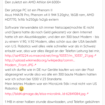
Den zuletzt ein AMD Athlon 64 6000+
Der jetzige PC ist ein Phenom II
Asus M4A78 Pro, Phenom x4 II 944 3.20ghz, 16GB ram, AMD
HD7770, 1x1tb 1x250gb 1x2gb extern
Software Verwendete ich immer Netscape(mochte IE nicht
und Opera hatte da noch Geld gekostet) vor dem Internet
hatte ich ein Akustikkoppler, und den ein 300 baut Modem - bis
zu einem V.90, V.92 Modem, alles schön aus der USA bestellt
von U.S. Robotics weil alles viele schneller war als in Schweiz
erlaubt war, also war alles illegal an der Telefon Leitung bei mir,
http://az413224.vo.msecnd.net/img/10337/m_10337_21.jpg
http://upload.wikimedia.org/wikipedia/comm…
Modem_Front.JPG
weil ich durfte wie in DE nur Geräte kaufen wo von der Post
abgesegnet wurde also wo alle ein 300 baute Modem hatten
war ich schon bei 1200 V.23 Standarte.
Mein letztes Modem war ein MicroLink 56k i mal nicht von US
Robotics
http://bild4.qimage.de/elsa-microlink…ld-62841084.jpg
1 MB in einer halben stunde downloaden, und Telefon gebühren