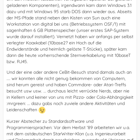
geladenen Komponenten), irgendwann kam dann Windows 3.1
dazu und mit Windows 95 starb DOS dann wieder aus. Abseits
der MS-Pfade stand neben den Kisten von Sun auch eine
Workstation von digital bei uns (Betriebssystem OSF/1) mit
sagenhaften 6 GB Plattenspeicher (unser erstes SAP-System
wurde darauf installiert). Vernetzt haben wir anfangs per selbst
verlegter Koaxkabel (10base2? ein Hoch auf die
Endwiderstände und heimlich gelöste T-Stücke), später kam
dann die heute vorherrschende Sternverkabelung mit 10baseT
bzw. RJ45.
Und der eine oder andere CeBit-Besuch stand damals auch an
.... wir konnten alle nicht genug bekommen von Computern,
sind herum gereist und haben Commdore- oder Atari-Treffs
besucht usw usw. ... durchaus leicht verrückte Nerds, aber nie
in Kellern und keiner von uns mit Pizza- oder Cola-Abhängigkeit
:mrgreen: ... dazu gabs noch zuviele andere Aktivitäten und
Leidenschaften
Kurzer Abstecher zu Standardsoftware und
Programmiersprachen: Vor dem Herbst '89 arbeiteten wir u.a.
mit dem ostdeutschen StarWriter-Klon (u.a. Ingenieurarbeit