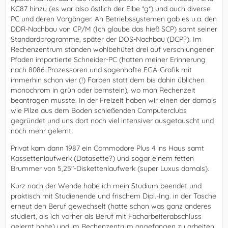
KC87 hinzu (es war also östlich der Elbe *g*) und auch diverse
PC und deren Vorgänger. An Betriebssystemen gab es u.a. den
DDR-Nachbau von CP/M (Ich glaube das hieß SCP) samt seiner
Standardprogramme, später der DOS-Nachbau (DCP?). Im
Rechenzentrum standen wohlbehütet drei auf verschlungenen
Pfaden importierte Schneider-PC (hatten meiner Erinnerung
nach 8086-Prozessoren und sagenhafte EGA-Grafik mit
immerhin schon vier (!) Farben statt dem bis dahin üblichen
monochrom in grün oder bernstein), wo man Rechenzeit
beantragen musste. In der Freizeit haben wir einen der damals
wie Pilze aus dem Boden schießenden Computerclubs
gegründet und uns dort noch viel intensiver ausgetauscht und
noch mehr gelernt.
Privat kam dann 1987 ein Commodore Plus 4 ins Haus samt
Kassettenlaufwerk (Datasette?) und sogar einem fetten
Brummer von 5,25"-Diskettenlaufwerk (super Luxus damals).
Kurz nach der Wende habe ich mein Studium beendet und
praktisch mit Studienende und frischem Dipl.-Ing. in der Tasche
erneut den Beruf gewechselt (hatte schon was ganz anderes
studiert, als ich vorher als Beruf mit Facharbeiterabschluss
gelernt habe) und im Rechenzentrum angefangen zu arbeiten,