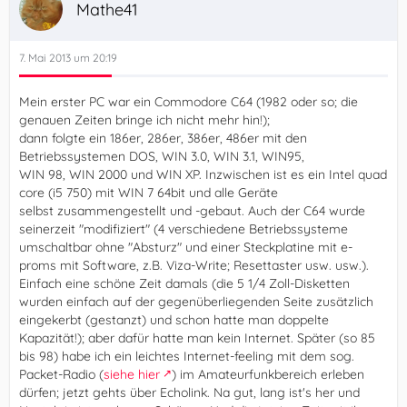
Mathe41
7. Mai 2013 um 20:19
Mein erster PC war ein Commodore C64 (1982 oder so; die
genauen Zeiten bringe ich nicht mehr hin!);
dann folgte ein 186er, 286er, 386er, 486er mit den
Betriebssystemen DOS, WIN 3.0, WIN 3.1, WIN95,
WIN 98, WIN 2000 und WIN XP. Inzwischen ist es ein Intel quad
core (i5 750) mit WIN 7 64bit und alle Geräte
selbst zusammengestellt und -gebaut. Auch der C64 wurde
seinerzeit "modifiziert" (4 verschiedene Betriebssysteme
umschaltbar ohne "Absturz" und einer Steckplatine mit e-
proms mit Software, z.B. Viza-Write; Resettaster usw. usw.).
Einfach eine schöne Zeit damals (die 5 1/4 Zoll-Disketten
wurden einfach auf der gegenüberliegenden Seite zusätzlich
eingekerbt (gestanzt) und schon hatte man doppelte
Kapazität!); aber dafür hatte man kein Internet. Später (so 85
bis 98) habe ich ein leichtes Internet-feeling mit dem sog.
Packet-Radio (
siehe hier
) im Amateurfunkbereich erleben
dürfen; jetzt gehts über Echolink. Na gut, lang ist's her und