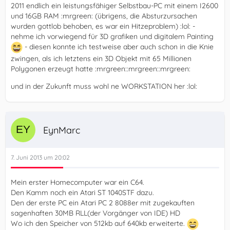
2011 endlich ein leistungsfähiger Selbstbau-PC mit einem I2600
und 16GB RAM :mrgreen: (übrigens, die Absturzursachen
wurden gottlob behoben, es war ein Hitzeproblem) :lol: -
nehme ich vorwiegend für 3D grafiken und digitalem Painting
- diesen konnte ich testweise aber auch schon in die Knie
zwingen, als ich letztens ein 3D Objekt mit 65 Millionen
Polygonen erzeugt hatte :mrgreen::mrgreen::mrgreen:
und in der Zukunft muss wohl ne WORKSTATION her :lol:
EynMarc
7. Juni 2013 um 20:02
Mein erster Homecomputer war ein C64.
Den Kamm noch ein Atari ST 1040STF dazu.
Den der erste PC ein Atari PC 2 8088er mit zugekauften
sagenhaften 30MB RLL(der Vorgänger von IDE) HD
Wo ich den Speicher von 512kb auf 640kb erweiterte.