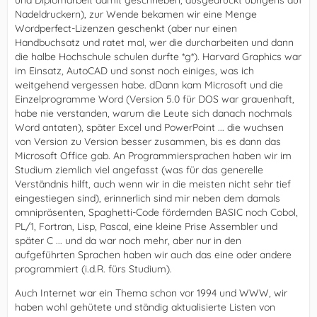
und Diplomarbeit damit geschrieben, ausgedruckt übrigens auf
Nadeldruckern), zur Wende bekamen wir eine Menge
Wordperfect-Lizenzen geschenkt (aber nur einen
Handbuchsatz und ratet mal, wer die durcharbeiten und dann
die halbe Hochschule schulen durfte *g*). Harvard Graphics war
im Einsatz, AutoCAD und sonst noch einiges, was ich
weitgehend vergessen habe. dDann kam Microsoft und die
Einzelprogramme Word (Version 5.0 für DOS war grauenhaft,
habe nie verstanden, warum die Leute sich danach nochmals
Word antaten), später Excel und PowerPoint ... die wuchsen
von Version zu Version besser zusammen, bis es dann das
Microsoft Office gab. An Programmiersprachen haben wir im
Studium ziemlich viel angefasst (was für das generelle
Verständnis hilft, auch wenn wir in die meisten nicht sehr tief
eingestiegen sind), erinnerlich sind mir neben dem damals
omnipräsenten, Spaghetti-Code fördernden BASIC noch Cobol,
PL/1, Fortran, Lisp, Pascal, eine kleine Prise Assembler und
später C ... und da war noch mehr, aber nur in den
aufgeführten Sprachen haben wir auch das eine oder andere
programmiert (i.d.R. fürs Studium).
Auch Internet war ein Thema schon vor 1994 und WWW, wir
haben wohl gehütete und ständig aktualisierte Listen von