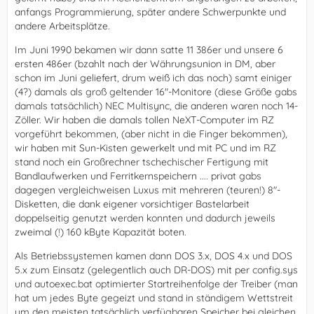
anfangs Programmierung, später andere Schwerpunkte und
andere Arbeitsplätze.
Im Juni 1990 bekamen wir dann satte 11 386er und unsere 6
ersten 486er (bzahlt nach der Währungsunion in DM, aber
schon im Juni geliefert, drum weiß ich das noch) samt einiger
(4?) damals als groß geltender 16"-Monitore (diese Größe gabs
damals tatsächlich) NEC Multisync, die anderen waren noch 14-
Zöller. Wir haben die damals tollen NeXT-Computer im RZ
vorgeführt bekommen, (aber nicht in die Finger bekommen),
wir haben mit Sun-Kisten gewerkelt und mit PC und im RZ
stand noch ein Großrechner tschechischer Fertigung mit
Bandlaufwerken und Ferritkernspeichern .... privat gabs
dagegen vergleichweisen Luxus mit mehreren (teuren!) 8"-
Disketten, die dank eigener vorsichtiger Bastelarbeit
doppelseitig genutzt werden konnten und dadurch jeweils
zweimal (!) 160 kByte Kapazität boten.
Als Betriebssystemen kamen dann DOS 3.x, DOS 4.x und DOS
5.x zum Einsatz (gelegentlich auch DR-DOS) mit per config.sys
und autoexec.bat optimierter Startreihenfolge der Treiber (man
hat um jedes Byte gegeizt und stand in ständigem Wettstreit
um den meisten tatsächlich verfügbaren Speicher bei gleichen