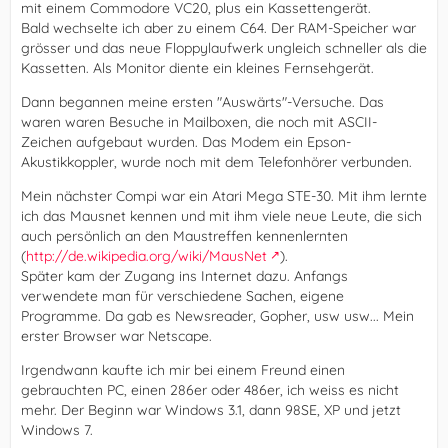
mit einem Commodore VC20, plus ein Kassettengerät.
Bald wechselte ich aber zu einem C64. Der RAM-Speicher war
grösser und das neue Floppylaufwerk ungleich schneller als die
Kassetten. Als Monitor diente ein kleines Fernsehgerät.
Dann begannen meine ersten "Auswärts"-Versuche. Das
waren waren Besuche in Mailboxen, die noch mit ASCII-
Zeichen aufgebaut wurden. Das Modem ein Epson-
Akustikkoppler, wurde noch mit dem Telefonhörer verbunden.
Mein nächster Compi war ein Atari Mega STE-30. Mit ihm lernte
ich das Mausnet kennen und mit ihm viele neue Leute, die sich
auch persönlich an den Maustreffen kennenlernten
(
http://de.wikipedia.org/wiki/MausNet
).
Später kam der Zugang ins Internet dazu. Anfangs
verwendete man für verschiedene Sachen, eigene
Programme. Da gab es Newsreader, Gopher, usw usw... Mein
erster Browser war Netscape.
Irgendwann kaufte ich mir bei einem Freund einen
gebrauchten PC, einen 286er oder 486er, ich weiss es nicht
mehr. Der Beginn war Windows 3.1, dann 98SE, XP und jetzt
Windows 7.