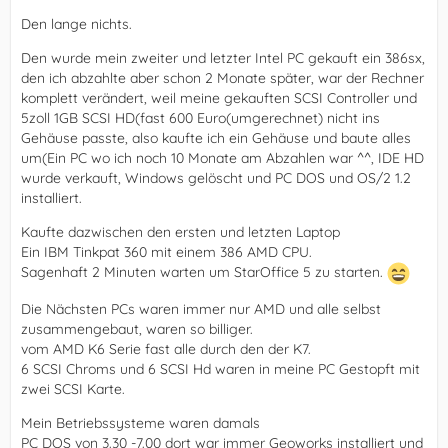
Den lange nichts.
Den wurde mein zweiter und letzter Intel PC gekauft ein 386sx,
den ich abzahlte aber schon 2 Monate später, war der Rechner
komplett verändert, weil meine gekauften SCSI Controller und
5zoll 1GB SCSI HD(fast 600 Euro(umgerechnet) nicht ins
Gehäuse passte, also kaufte ich ein Gehäuse und baute alles
um(Ein PC wo ich noch 10 Monate am Abzahlen war ^^, IDE HD
wurde verkauft, Windows gelöscht und PC DOS und OS/2 1.2
installiert.
Kaufte dazwischen den ersten und letzten Laptop
Ein IBM Tinkpat 360 mit einem 386 AMD CPU.
Sagenhaft 2 Minuten warten um StarOffice 5 zu starten.
Die Nächsten PCs waren immer nur AMD und alle selbst
zusammengebaut, waren so billiger.
vom AMD K6 Serie fast alle durch den der K7.
6 SCSI Chroms und 6 SCSI Hd waren in meine PC Gestopft mit
zwei SCSI Karte.
Mein Betriebssysteme waren damals
PC DOS von 3.30 -7.00 dort war immer Geoworks installiert und