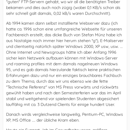
"guten" FTP-Servern gehabt, wo wir all die benötigten Treiber
bekamen und dies auch noch zügig (wobei 0,1 KB/s schon als
sehr schnell galt damals, 0,02 kB/s waren Durchschnitt).
Ab 1994 kamen dann selbst installlierte Webserver dazu (ich
hatte ca. 1996 schon eine umfangreiche Webseite für unseren
Fachbereich erstellt, das dicke Buch von Stefan Münz habe ich
aus Nostalgie noch immer hier herum stehen *g*), E-Mailserver
und clientseitig natürlich später Windows 2000, XP usw, usw. ...
Ohne Internet und Newsgroups hätte ich aber Anfang 1996
sicher kein Netzwerk aufbauen können mit Windows-Server
und roaming profiles mit dem damals nagelneuen Windows
95, und es gab damals hierzulande faktisch keine praktischen
Erfahrungen dazu und nur ein einziges brauchbares Fachbuch
zu dem Thema, durch das wir uns ebenso wie die fette
"Technische Referenz" von MS Press vorwärts und rückwärts
gewühlt haben und nach den Semesterferien war das im April
stabil und weitgehend vor spielenden Studenten abgesichert
lauffähig mit ca. 3 Dutzend Clients für einige hundert User.
Danach wirds vergleichweise langweilig, Pentium-PC, Windows
XP, MS Office .... der übliche Kram eben.