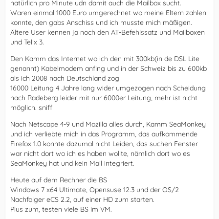
natürlich pro Minute udn damit auch die Mailbox sucht.
Waren einmal 1000 Euro umgerechnet wo meine Eltern zahlen
konnte, den gabs Anschiss und ich musste mich mäßigen.
Ältere User kennen ja noch den AT-Befehlssatz und Mailboxen
und Telix 3.
Den Kamm das Internet wo ich den mit 300kb(in de DSL Lite
genannt) Kabelmodem anfing und in der Schweiz bis zu 600kb
als ich 2008 nach Deutschland zog
16000 Leitung 4 Jahre lang wider umgezogen nach Scheidung
nach Radeberg leider mit nur 6000er Leitung, mehr ist nicht
möglich. sniff
Nach Netscape 4-9 und Mozilla alles durch, Kamm SeaMonkey
und ich verliebte mich in das Programm, das aufkommende
Firefox 1.0 konnte dazumal nicht Leiden, das suchen Fenster
war nicht dort wo ich es haben wollte, nämlich dort wo es
SeaMonkey hat und kein Mail integriert.
Heute auf dem Rechner die BS
Windows 7 x64 Ultimate, Opensuse 12.3 und der OS/2
Nachfolger eCS 2.2, auf einer HD zum starten.
Plus zum, testen viele BS im VM.