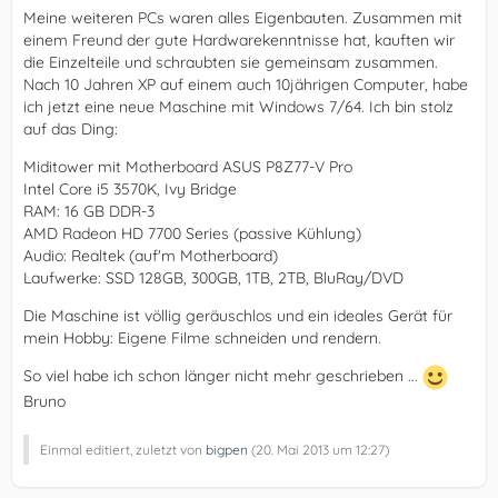
Meine weiteren PCs waren alles Eigenbauten. Zusammen mit
einem Freund der gute Hardwarekenntnisse hat, kauften wir
die Einzelteile und schraubten sie gemeinsam zusammen.
Nach 10 Jahren XP auf einem auch 10jährigen Computer, habe
ich jetzt eine neue Maschine mit Windows 7/64. Ich bin stolz
auf das Ding:
Miditower mit Motherboard ASUS P8Z77-V Pro
Intel Core i5 3570K, Ivy Bridge
RAM: 16 GB DDR-3
AMD Radeon HD 7700 Series (passive Kühlung)
Audio: Realtek (auf'm Motherboard)
Laufwerke: SSD 128GB, 300GB, 1TB, 2TB, BluRay/DVD
Die Maschine ist völlig geräuschlos und ein ideales Gerät für
mein Hobby: Eigene Filme schneiden und rendern.
So viel habe ich schon länger nicht mehr geschrieben ...
Bruno
Einmal editiert, zuletzt von
bigpen
(
20. Mai 2013 um 12:27
)