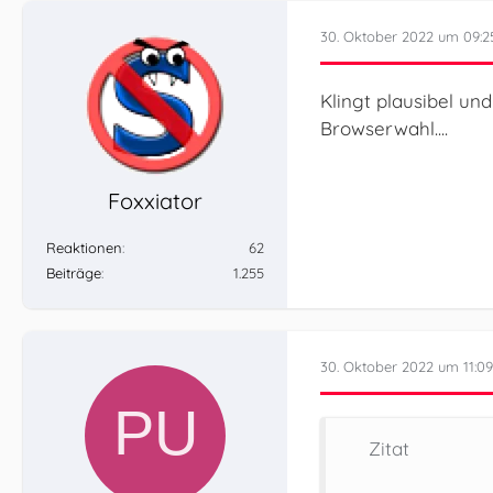
30. Oktober 2022 um 09:2
Klingt plausibel un
Browserwahl....
Foxxiator
Reaktionen
62
Beiträge
1.255
30. Oktober 2022 um 11:09
Zitat