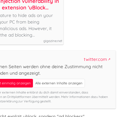
njection vulnerability in
 extension 'uBlock
eals user passwords
ature to hide ads on your
your PC from being
licious ads. However, it
 the ad blocking…
gigazine.net
twitter.com
rnen Seiten werden ohne deine Zustimmung nicht
aden und angezeigt.
lt einmalig anzeigen
Alle externen Inhalte anzeigen
r externen Inhalte erklärst du dich damit einverstanden, dass
 an Drittplattformen übermittelt werden. Mehr Informationen dazu haben
tzerklärung zur Verfügung gestellt.
ht explizit ublock, sondern "ad blockers"