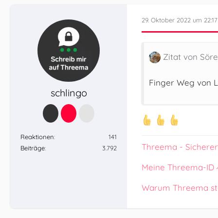
29. Oktober 2022 um 22:17
Zitat von Sör
Finger Weg von L
schlingo
Reaktionen
141
Threema - Sicherer
Beiträge
3.792
Meine Threema-ID
Warum Threema st