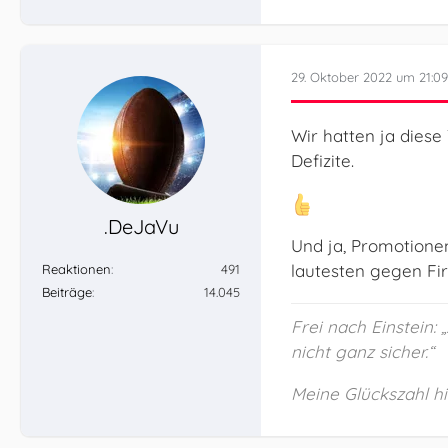
29. Oktober 2022 um 21:09
Wir hatten ja diese
Defizite.
.DeJaVu
Und ja, Promotione
lautesten gegen Fi
Reaktionen
491
Beiträge
14.045
Frei nach Einstein:
nicht ganz sicher.“
Meine Glückszahl hie