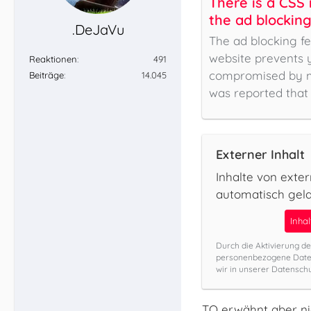
There is a CSS i
the ad blocking
.DeJaVu
Origin' that st
The ad blocking fe
website prevents 
Reaktionen
491
compromised by ma
Beiträge
14.045
was reported that
Externer Inhalt
Inhalte von exte
automatisch gel
Inha
Durch die Aktivierung de
personenbezogene Daten
wir in unserer Datenschu
TO erwähnt aber nic