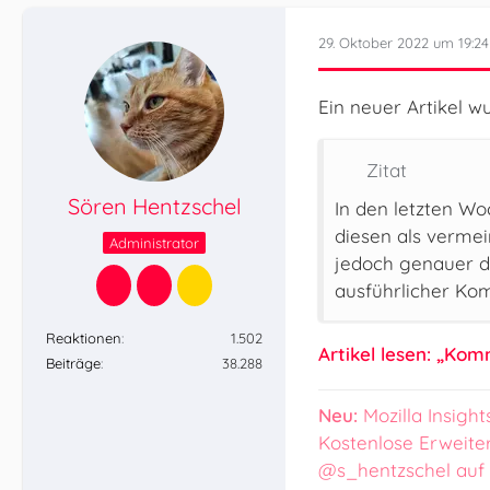
29. Oktober 2022 um 19:24
Ein neuer Artikel wu
Zitat
Sören Hentzschel
In den letzten W
diesen als vermein
Administrator
jedoch genauer da
ausführlicher Kom
Reaktionen
1.502
Artikel lesen: „Ko
Beiträge
38.288
Neu:
Mozilla Insight
Kostenlose Erweite
@s_hentzschel auf