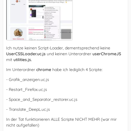
Ich nutze keinen Script-Loader, dementsprechend keine
UserCSSLoader.uc.js
und keinen Unterordner
userChromeJS
mit
utilities.js.
Im Unterordner
chrome
habe ich lediglich 4 Scripte:
- Grafik_anzeigen.uc.js
- Restart_Firefox.uc.js
- Space_and_Separator_restorer.uc.js
- Translate_DeepL.uc.js
In der Tat funktionieren ALLE Scripte NICHT MEHR (war mir
nicht aufgefallen)