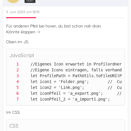
Gast
3. Juni 2025 um 18:35
})();
Für anderen Pfeil bei hover, du bist schon nah dran.
Könnte klappen ->
Oben im JS:
JavaScript
    let iconPfeil_2 = 'a_import1.png';      // 
Im CSS:
CSS