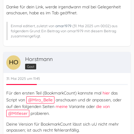
Danke für dein Link, werde irgendwann mal bei Gelegenheit
anschauen, habe es im Tab geöffnet.
Einmal editiert, zuletzt von
omar1979
(
31. Mai 2025 um 00:02
) aus
folgendem Grund: Ein Beitrag von omar1979 mit diesem Beitrag
zusammengefügt.
Horstmann
Gast
31. Mai 2025 um 11:45
Für den ersten Teil (BookmarkCount) kannste mal
hier
das
Script von
Mira_Belle
anschauen und dir anpassen, oder
auf den folgenden Seiten
meine
Variante oder
die von
Mitleser
probieren.
Deine Version für BookmarkCount lässt sich uU nicht mehr
anpassen; ist auch recht fehleranfällig.