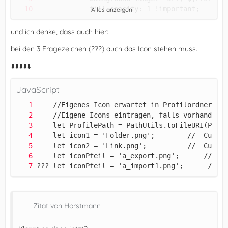
Alles anzeigen
             }
und ich denke, dass auch hier:
bei den 3 Fragezeichen (???) auch das Icon stehen muss.
⬇️⬇️⬇️⬇️⬇️
JavaScript
??? let iconPfeil = 'a_import1.png';      //  C
Zitat von Horstmann