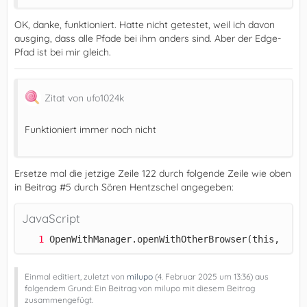
OK, danke, funktioniert. Hatte nicht getestet, weil ich davon
ausging, dass alle Pfade bei ihm anders sind. Aber der Edge-
Pfad ist bei mir gleich.
Zitat von ufo1024k
Funktioniert immer noch nicht
Ersetze mal die jetzige Zeile 122 durch folgende Zeile wie oben
in Beitrag #5 durch Sören Hentzschel angegeben:
JavaScript
OpenWithManager.openWithOtherBrowser(this, id, 
Einmal editiert, zuletzt von
milupo
(
4. Februar 2025 um 13:36
) aus
folgendem Grund: Ein Beitrag von milupo mit diesem Beitrag
zusammengefügt.