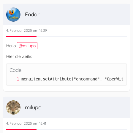
Endor
4. Februar 2025 um 15:39
Hallo
milupo
Hier die Zeile:
Code
menuitem.setAttribute("oncommand", "OpenWithMan
milupo
4. Februar 2025 um 15:41