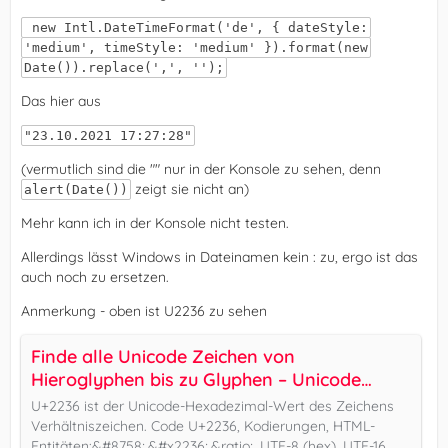
new Intl.DateTimeFormat('de', { dateStyle:
'medium', timeStyle: 'medium' }).format(new
Date()).replace(',', '');
Das hier aus
"23.10.2021 17:27:28"
(vermutlich sind die "" nur in der Konsole zu sehen, denn
zeigt sie nicht an)
alert(Date())
Mehr kann ich in der Konsole nicht testen.
Allerdings lässt Windows in Dateinamen kein : zu, ergo ist das
auch noch zu ersetzen.
Anmerkung - oben ist U2236 zu sehen
Finde alle Unicode Zeichen von
Hieroglyphen bis zu Glyphen – Unicode
Compart
U+2236 ist der Unicode-Hexadezimal-Wert des Zeichens
Verhältniszeichen. Code U+2236, Kodierungen, HTML-
Entitäten:&#8758;,&#x2236;,&ratio;, UTF-8 (hex), UTF-16…