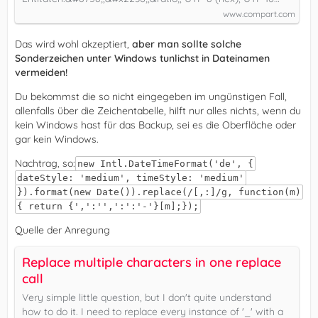
www.compart.com
Das wird wohl akzeptiert,
aber man sollte solche
Sonderzeichen unter Windows tunlichst in Dateinamen
vermeiden!
Du bekommst die so nicht eingegeben im ungünstigen Fall,
allenfalls über die Zeichentabelle, hilft nur alles nichts, wenn du
kein Windows hast für das Backup, sei es die Oberfläche oder
gar kein Windows.
Nachtrag, so:
new Intl.DateTimeFormat('de', {
dateStyle: 'medium', timeStyle: 'medium'
}).format(new Date()).replace(/[,:]/g, function(m)
{ return {',':'',':':'-'}[m];});
Quelle der Anregung
Replace multiple characters in one replace
call
Very simple little question, but I don't quite understand
how to do it. I need to replace every instance of '_' with a