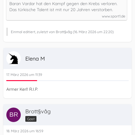
Baran Vardar hat den Kampf gegen den Krebs verloren.
Das türkische Talent ist mit nur 20 Jahren verstorben.
www.sport1.de
Einmal editiert, zuletzt von Brott§våg (
16. März 2026 um 22:20
)
Elena M
17. März 2026 um 11:39
Armer Kerl! R.I.P.
Brott§våg
Gast
18. März 2026 um 16:59