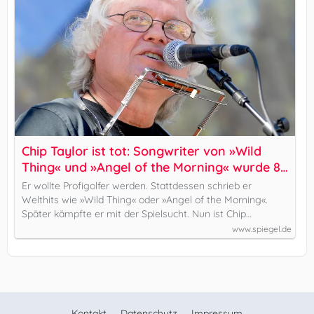
Chip Taylor ist tot: Songwriter von »Wild
Thing« und »Angel of the Morning« wurde 86
Jahre alt
Er wollte Profigolfer werden. Stattdessen schrieb er
Welthits wie »Wild Thing« oder »Angel of the Morning«.
Später kämpfte er mit der Spielsucht. Nun ist Chip…
www.spiegel.de
Kontakt
Datenschutz
Impressum