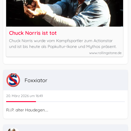
Chuck Norris ist tot
Chuck Norris wurde vom Kampfsportler zum Actionstar
und ist bis heute als Popkultur-Ikone und Mythos präsent.
www.rollingstone.de
Foxxiator
20. März 2026 um 16:49
R.i.P. alter Haudegen....