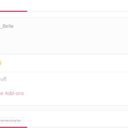
_Belle
ruß
ne Add-ons