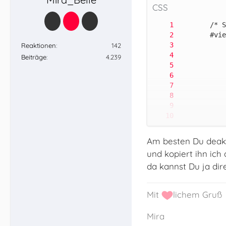
CSS
Reaktionen
142
Beiträge
4.239
		}
Am besten Du deakti
und kopiert ihn ic
da kannst Du ja dir
Mit
lichem Gruß
Mira