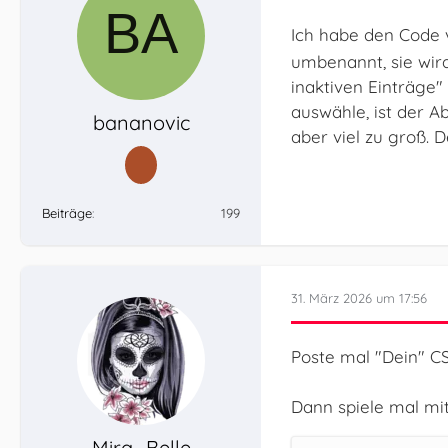
Ich habe den Code
umbenannt, sie wird
inaktiven Einträge" 
auswähle, ist der A
bananovic
aber viel zu groß. 
Beiträge
199
31. März 2026 um 17:56
Poste mal "Dein" CS
Dann spiele mal mi
Mira_Belle