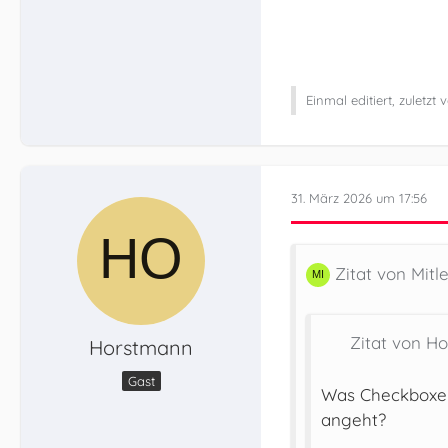
Einmal editiert, zuletzt
31. März 2026 um 17:56
Zitat von Mitl
Zitat von H
Horstmann
Gast
Was Checkboxen 
angeht?