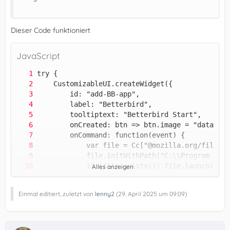
Dieser Code funktioniert
JavaScript
Alles anzeigen
Einmal editiert, zuletzt von
lenny2
(
29. April 2025 um 09:09
)
} catch(e) {}