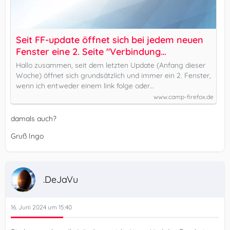
Seit FF-update öffnet sich bei jedem neuen
Fenster eine 2. Seite "Verbindung
fehlgeschlagen Beim Verbinden mit 0.0.0.1
Hallo zusammen, seit dem letzten Update (Anfang dieser
trat ein Fehler auf". - camp-firefox.de
Woche) öffnet sich grundsätzlich und immer ein 2. Fenster,
wenn ich entweder einem link folge oder…
www.camp-firefox.de
damals auch?
Gruß Ingo
.DeJaVu
16. Juni 2024 um 15:40