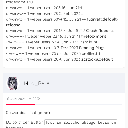
insgesamt 120
drwxrwx--- 1 weber users 206 16. Jun 21:41
.
drwxrwx--- 1 weber users 78 5. Feb 2023
..
drwxrwx--- 1 weber users 3094 16. Jun 21:44
1yarre1t.default-
release
drwxrwx--- 1 weber users 2048 4. Jun 10:22
Crash Reports
drwx------ 1 weber weber 22 16. Jun 21:41
firefox-mpris
-rw-rw---- 1 weber users 62 4. Jan 2023 installs.ini
drwxrwx--- 1 weber users 0 7. Dez 2023
Pending Pings
-rw-rw---- 1 weber users 259 4. Jan 2023 profiles.ini
drwxrwx--- 1 weber users 20 4. Jan 2023
z3zt5gxu.default
Mira_Belle
16. Juni 2024 um 22:34
So war das nicht gemeint!
Du sollst den Button
Text in Zwischenablage kopieren
betätigen