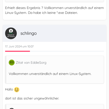
Erhielt dieses Ergebnis ? Vollkommen unverständlich auf einem
Linux-System. Da habe ich keine *.exe Dateien.
schlingo
18. Malware Trojan/DFH.Host.ex
17. Juni 2024 um 10:07
Zitat von EddieSorg
Vollkommen unverständlich auf einem Linux-System.
Hallo
dort ist das sicher ungewöhnlicher.