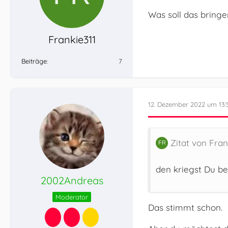
Was soll das bringe
Frankie311
Beiträge
7
12. Dezember 2022 um 13:
Zitat von Fran
den kriegst Du be
2002Andreas
Moderator
Das stimmt schon.