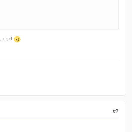
oniert
#7