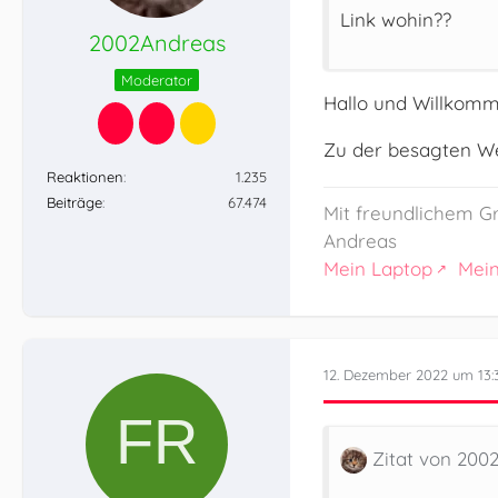
Link wohin??
2002Andreas
Moderator
Hallo und Willkomm
Zu der besagten We
Reaktionen
1.235
Beiträge
67.474
Mit freundlichem G
Andreas
Mein Laptop
Mei
12. Dezember 2022 um 13:
Zitat von 200