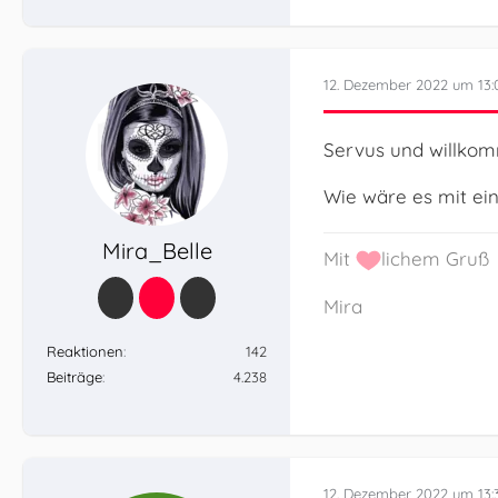
12. Dezember 2022 um 13:
Servus und willko
Wie wäre es mit ei
Mira_Belle
Mit
lichem Gruß
Mira
Reaktionen
142
Beiträge
4.238
12. Dezember 2022 um 13: