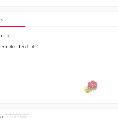
05
mmen.
nem direkten Link?
30