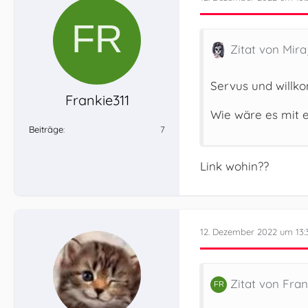
Zitat von Mira
Servus und willk
Frankie311
Wie wäre es mit e
Beiträge
7
Link wohin??
12. Dezember 2022 um 13:
Zitat von Fran