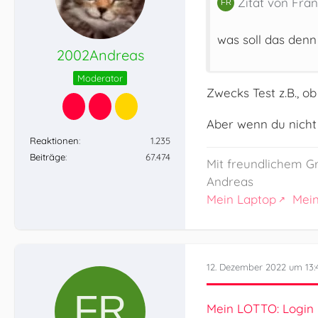
Zitat von Fran
was soll das denn
2002Andreas
Moderator
Zwecks Test z.B., o
Aber wenn du nicht
Reaktionen
1.235
Beiträge
67.474
Mit freundlichem G
Andreas
Mein Laptop
Mei
12. Dezember 2022 um 13:
Mein LOTTO: Login