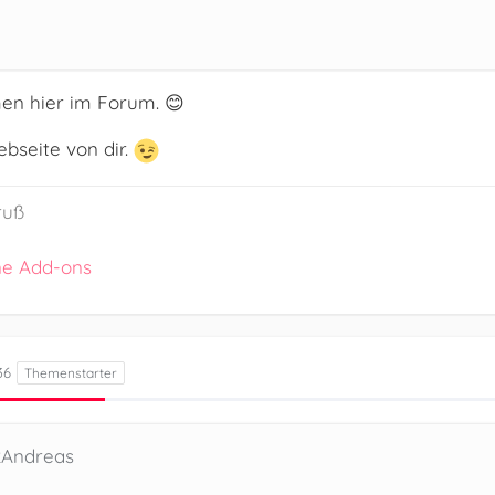
en hier im Forum. 😊
bseite von dir.
ruß
ne Add-ons
36
2Andreas