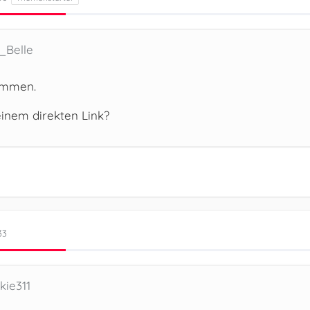
_Belle
ommen.
inem direkten Link?
33
kie311