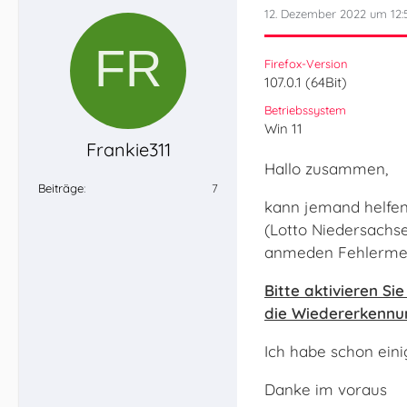
12. Dezember 2022 um 12:
Firefox-Version
107.0.1 (64Bit)
Betriebssystem
Win 11
Frankie311
Hallo zusammen,
Beiträge
7
kann jemand helfen 
(Lotto Niedersachs
anmeden Fehlermel
Bitte aktivieren Si
die Wiedererkennu
Ich habe schon eini
Danke im voraus