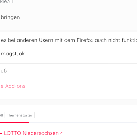
kie311
 bringen
b es bei anderen Usern mit dem Firefox auch nicht funkti
 magst, ok.
ruß
ne Add-ons
48
 – LOTTO Niedersachsen