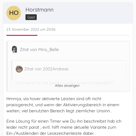
Horstmann
Gast
23. November 2022 um 20:56
Zitat von Mira_Belle
Zitat von 2002Andreas
Und wenn du sie gleich nur bei hover einblendest?
Alles anzeigen
Erspart dir 1 - 2 Klicks dann.
Hmmja, via hover aktivierte Leisten sind oft nicht
praxisgerecht, und wenn der Aktivierungsbereich in einem
weiten, viel benutzten Bereich liegt ziemlicher Unsinn .
Eine Lösung für einen Timer wie Du ihn beschreibst hab ich
Eine nette Idee und Danke dafür, aber ...
leider nicht parat ; evtl. hilft meine aktuelle Variante zum
Ein-/Ausblenden der Lesezeichenleiste dabei .
bei mir liegt die Lesezeichenleiste zwischen Adressbar und