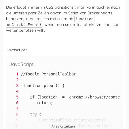
Tableiste.
Die erlaubt immerhin CSS transitions ; man kann auch einfach
die unteren paar Zeilen davon im Script von Brokenhearts
benutzen, in Austausch mit allem ab
Auch habe ich den einen oder anderen Button auf die
function
, wenn man seine Tastaturkürzel und Icon
onClick(aEvent)
Adressleiste ganz rechts angepinnt.
weiter benutzen will .
Wenn ich also, und was ich recht oft mache, mit der Maus
da oben rumfuchtele,
Javascript :
würde dauernd die Lesezeichenleiste eingeblendet werden.
JavaScript
Es wäre also nach meinem Wunsch nur ein Klick die
Lesezeichenleiste einzublenden,
die Aktion auszuführen, die ich will, und dann verschwindet
die Leiste wieder ganz von selbst.
So jedenfalls der Plan.
Alles anzeigen