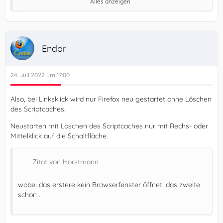
Alles anzeigen
kann Firefox neu gestartet werden und dabei wird
zusätzlich der
Endor
ScriptCache gelöscht.
24. Juli 2022 um 17:00
Script: RestartFirefox_plus.uc.js
Also, bei Linksklick wird nur Firefox neu gestartet ohne Löschen
Code
des Scriptcaches.
Neustarten mit Löschen des Scriptcaches nur mit Rechs- oder
Mittelklick auf die Schaltfläche.
Alles anzeigen
Zitat von Horstmann
wobei das erstere kein Browserfenster öffnet, das zweite
Mfg.
schon .
Endor