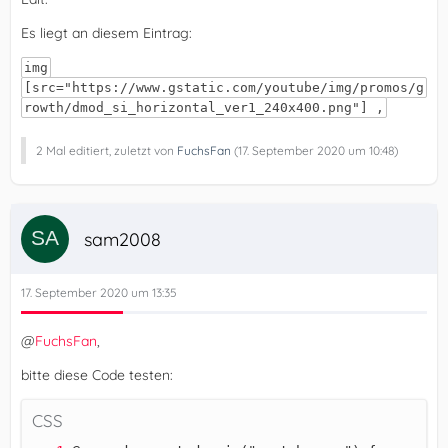
Es liegt an diesem Eintrag:
img
[src="https://www.gstatic.com/youtube/img/promos/g
rowth/dmod_si_horizontal_ver1_240x400.png"] ,
2 Mal editiert, zuletzt von
FuchsFan
(
17. September 2020 um 10:48
)
sam2008
17. September 2020 um 13:35
@
FuchsFan
,
bitte diese Code testen:
CSS