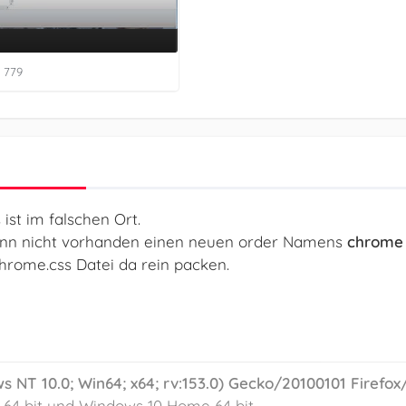
× 779
ist im falschen Ort.
enn nicht vorhanden einen neuen order Namens
chrome
hrome.css Datei da rein packen.
s NT 10.0; Win64; x64; rv:153.0) Gecko/20100101 Firefox/
64 bit und Windows 10 Home 64 bit