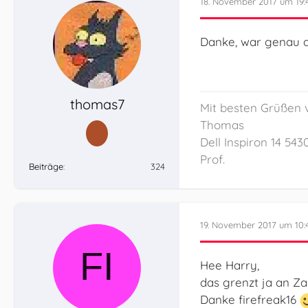
18. November 2017 um 19:
Danke, war genau d
thomas7
Mit besten Grüße
Thomas
Dell Inspiron 14 543
Prof.
}
Beiträge
324
19. November 2017 um 10:
Hee Harry,
das grenzt ja an Za
Danke firefreak16