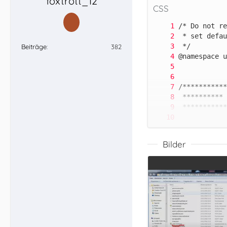
foxtrott_12
CSS
Beiträge
382
Bilder