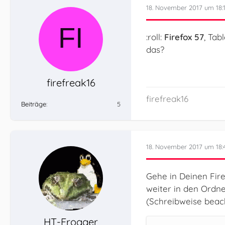
18. November 2017 um 18:
:roll:
Firefox 57
, Tab
das?
firefreak16
firefreak16
Beiträge
5
18. November 2017 um 18:
Gehe in Deinen Fire
weiter in den Ordn
(Schreibweise beach
HT-Frogger