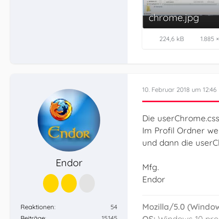
chrome.jpg
224,6 kB
1.885 
10. Februar 2018 um 12:46
Die userChrome.css 
}
Im Profil Ordner w
und dann die userC
Endor
Mfg.
Endor
Mozilla/5.0 (Window
Reaktionen
54
OS:
Windows 10 pro 
Beiträge
15.145