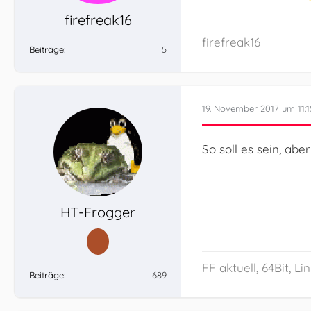
firefreak16
firefreak16
Beiträge
5
19. November 2017 um 11:1
So soll es sein, abe
HT-Frogger
FF aktuell, 64Bit, L
Beiträge
689