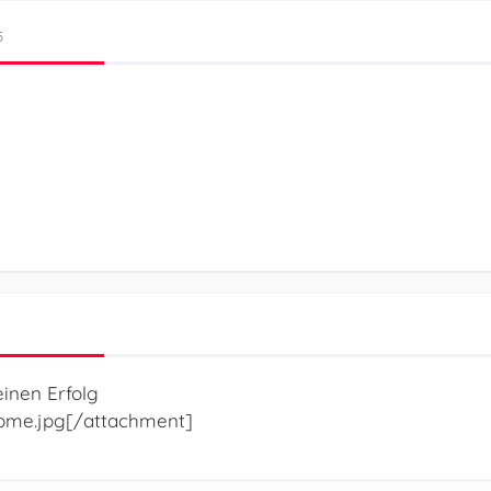
5
einen Erfolg
ome.jpg[/attachment]