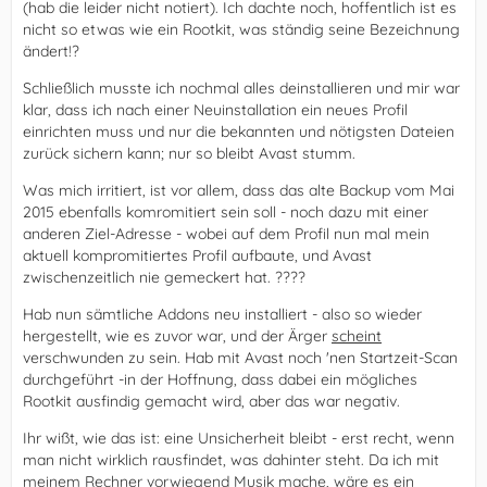
(hab die leider nicht notiert). Ich dachte noch, hoffentlich ist es
nicht so etwas wie ein Rootkit, was ständig seine Bezeichnung
ändert!?
Schließlich musste ich nochmal alles deinstallieren und mir war
klar, dass ich nach einer Neuinstallation ein neues Profil
einrichten muss und nur die bekannten und nötigsten Dateien
zurück sichern kann; nur so bleibt Avast stumm.
Was mich irritiert, ist vor allem, dass das alte Backup vom Mai
2015 ebenfalls komromitiert sein soll - noch dazu mit einer
anderen Ziel-Adresse - wobei auf dem Profil nun mal mein
aktuell kompromitiertes Profil aufbaute, und Avast
zwischenzeitlich nie gemeckert hat. ????
Hab nun sämtliche Addons neu installiert - also so wieder
hergestellt, wie es zuvor war, und der Ärger
scheint
verschwunden zu sein. Hab mit Avast noch 'nen Startzeit-Scan
durchgeführt -in der Hoffnung, dass dabei ein mögliches
Rootkit ausfindig gemacht wird, aber das war negativ.
Ihr wißt, wie das ist: eine Unsicherheit bleibt - erst recht, wenn
man nicht wirklich rausfindet, was dahinter steht. Da ich mit
meinem Rechner vorwiegend Musik mache, wäre es ein