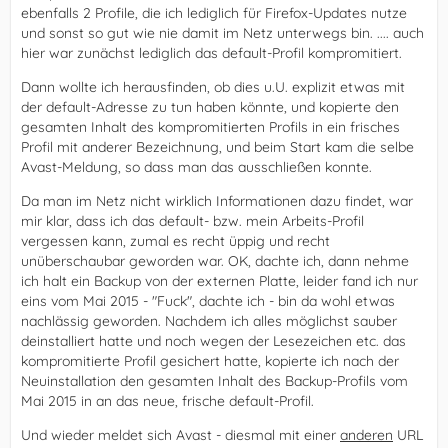
ebenfalls 2 Profile, die ich lediglich für Firefox-Updates nutze
und sonst so gut wie nie damit im Netz unterwegs bin. .... auch
hier war zunächst lediglich das default-Profil kompromitiert.
Dann wollte ich herausfinden, ob dies u.U. explizit etwas mit
der default-Adresse zu tun haben könnte, und kopierte den
gesamten Inhalt des kompromitierten Profils in ein frisches
Profil mit anderer Bezeichnung, und beim Start kam die selbe
Avast-Meldung, so dass man das ausschließen konnte.
Da man im Netz nicht wirklich Informationen dazu findet, war
mir klar, dass ich das default- bzw. mein Arbeits-Profil
vergessen kann, zumal es recht üppig und recht
unüberschaubar geworden war. OK, dachte ich, dann nehme
ich halt ein Backup von der externen Platte, leider fand ich nur
eins vom Mai 2015 - "Fuck", dachte ich - bin da wohl etwas
nachlässig geworden. Nachdem ich alles möglichst sauber
deinstalliert hatte und noch wegen der Lesezeichen etc. das
kompromitierte Profil gesichert hatte, kopierte ich nach der
Neuinstallation den gesamten Inhalt des Backup-Profils vom
Mai 2015 in an das neue, frische default-Profil.
Und wieder meldet sich Avast - diesmal mit einer
anderen
URL