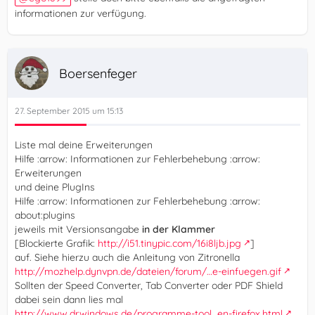
informationen zur verfügung.
Boersenfeger
27. September 2015 um 15:13
Liste mal deine Erweiterungen
Hilfe :arrow: Informationen zur Fehlerbehebung :arrow:
Erweiterungen
und deine PlugIns
Hilfe :arrow: Informationen zur Fehlerbehebung :arrow:
about:plugins
jeweils mit Versionsangabe
in der Klammer
[Blockierte Grafik:
http://i51.tinypic.com/16i8ljb.jpg
]
auf. Siehe hierzu auch die Anleitung von Zitronella
http://mozhelp.dynvpn.de/dateien/forum/…e-einfuegen.gif
Sollten der Speed Converter, Tab Converter oder PDF Shield
dabei sein dann lies mal
http://www.drwindows.de/programme-tool…en-firefox.html