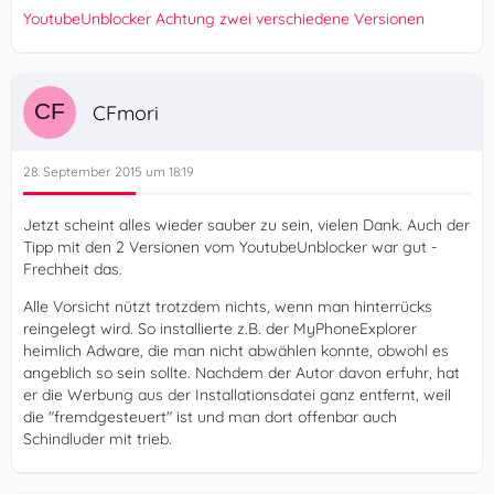
YoutubeUnblocker Achtung zwei verschiedene Versionen
CFmori
########## EOF - C:\AdwCleaner\AdwCleaner[S1].t
28. September 2015 um 18:19
Jetzt scheint alles wieder sauber zu sein, vielen Dank. Auch der
Tipp mit den 2 Versionen vom YoutubeUnblocker war gut -
Frechheit das.
Alle Vorsicht nützt trotzdem nichts, wenn man hinterrücks
reingelegt wird. So installierte z.B. der MyPhoneExplorer
heimlich Adware, die man nicht abwählen konnte, obwohl es
angeblich so sein sollte. Nachdem der Autor davon erfuhr, hat
er die Werbung aus der Installationsdatei ganz entfernt, weil
die "fremdgesteuert" ist und man dort offenbar auch
Schindluder mit trieb.