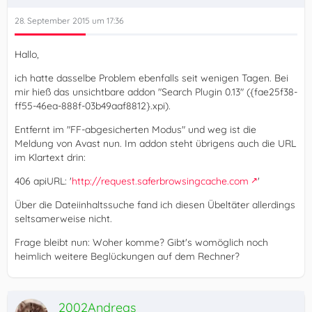
28. September 2015 um 17:36
Hallo,
ich hatte dasselbe Problem ebenfalls seit wenigen Tagen. Bei
mir hieß das unsichtbare addon "Search Plugin 0.13" ({fae25f38-
ff55-46ea-888f-03b49aaf8812}.xpi).
Entfernt im "FF-abgesicherten Modus" und weg ist die
Meldung von Avast nun. Im addon steht übrigens auch die URL
im Klartext drin:
406 apiURL: '
http://request.saferbrowsingcache.com
'
Über die Dateiinhaltssuche fand ich diesen Übeltäter allerdings
seltsamerweise nicht.
Frage bleibt nun: Woher komme? Gibt's womöglich noch
heimlich weitere Beglückungen auf dem Rechner?
2002Andreas