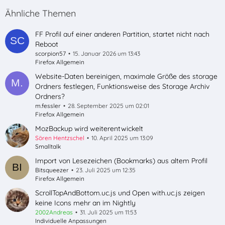
Ähnliche Themen
FF Profil auf einer anderen Partition, startet nicht nach
Reboot
scorpion57
15. Januar 2026 um 13:43
Firefox Allgemein
Website-Daten bereinigen, maximale Größe des storage
Ordners festlegen, Funktionsweise des Storage Archiv
Ordners?
m.fessler
28. September 2025 um 02:01
Firefox Allgemein
MozBackup wird weiterentwickelt
Sören Hentzschel
10. April 2025 um 13:09
Smalltalk
Import von Lesezeichen (Bookmarks) aus altem Profil
Bitsqueezer
23. Juli 2025 um 12:35
Firefox Allgemein
ScrollTopAndBottom.uc.js und Open with.uc.js zeigen
keine Icons mehr an im Nightly
2002Andreas
31. Juli 2025 um 11:53
Individuelle Anpassungen