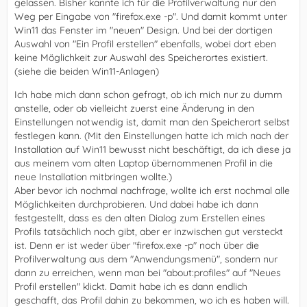
gelassen. Bisher kannte ich für die Profilverwaltung nur den
Weg per Eingabe von "firefox.exe -p". Und damit kommt unter
Win11 das Fenster im "neuen" Design. Und bei der dortigen
Auswahl von "Ein Profil erstellen" ebenfalls, wobei dort eben
keine Möglichkeit zur Auswahl des Speicherortes existiert.
(siehe die beiden Win11-Anlagen)
Ich habe mich dann schon gefragt, ob ich mich nur zu dumm
anstelle, oder ob vielleicht zuerst eine Änderung in den
Einstellungen notwendig ist, damit man den Speicherort selbst
festlegen kann. (Mit den Einstellungen hatte ich mich nach der
Installation auf Win11 bewusst nicht beschäftigt, da ich diese ja
aus meinem vom alten Laptop übernommenen Profil in die
neue Installation mitbringen wollte.)
Aber bevor ich nochmal nachfrage, wollte ich erst nochmal alle
Möglichkeiten durchprobieren. Und dabei habe ich dann
festgestellt, dass es den alten Dialog zum Erstellen eines
Profils tatsächlich noch gibt, aber er inzwischen gut versteckt
ist. Denn er ist weder über "firefox.exe -p" noch über die
Profilverwaltung aus dem "Anwendungsmenü", sondern nur
dann zu erreichen, wenn man bei "about:profiles" auf "Neues
Profil erstellen" klickt. Damit habe ich es dann endlich
geschafft, das Profil dahin zu bekommen, wo ich es haben will.