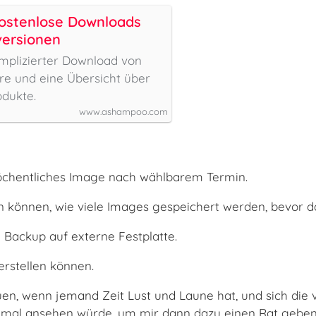
ostenlose Downloads
versionen
mplizierter Download von
e und eine Übersicht über
dukte.
www.ashampoo.com
öchentliches Image nach wählbarem Termin.
 können, wie viele Images gespeichert werden, bevor da
 Backup auf externe Festplatte.
 erstellen können.
uen, wenn jemand Zeit Lust und Laune hat, und sich d
mal ansehen würde, um mir dann dazu einen Rat geben