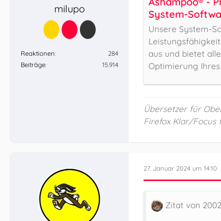
Ashampoo® - Pr
milupo
System-Softwa
Unsere System-Sof
Leistungsfähigkeit
aus und bietet alle
Reaktionen
284
Beiträge
15.914
Optimierung Ihres
Übersetzer für Obers
Firefox Klar/Focus 
27. Januar 2024 um 14:10
Zitat von 200