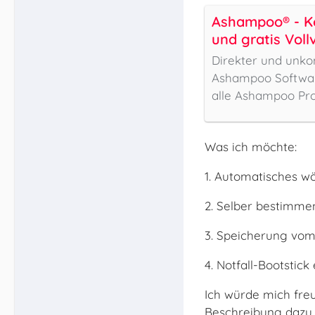
Ashampoo® - K
und gratis Voll
Direkter und unko
Ashampoo Softwar
alle Ashampoo Pro
Was ich möchte:
1. Automatisches w
2. Selber bestimmen
3. Speicherung vom
4. Notfall-Bootstick
Ich würde mich fre
Beschreibung dazu 