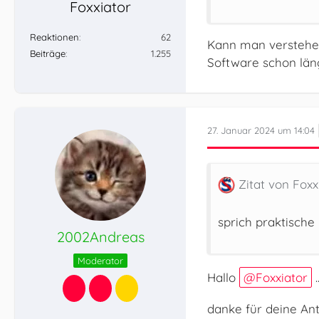
Foxxiator
Reaktionen
62
Kann man verstehen,
Beiträge
1.255
Software schon läng
27. Januar 2024 um 14:04
Zitat von Foxx
sprich praktische
2002Andreas
Moderator
Hallo
Foxxiator
.
danke für deine An