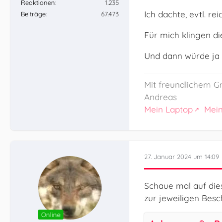
Reaktionen
1.235
Ich dachte, evtl. r
Beiträge
67.473
Für mich klingen di
Und dann würde ja 
Mit freundlichem G
Andreas
Mein Laptop
Mei
27. Januar 2024 um 14:09
Schaue mal auf dies
zur jeweiligen Besc
Online