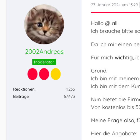
27. Januar 2024 um 13:29
Hallo @ all.
Ich brauche bitte s
Da ich mir einen n
2002Andreas
Für mich
wichtig
, 
Moderator
Grund:
Ich bin mit meinem
Ich bin mit dem Kun
Reaktionen
1.235
Beiträge
67.473
Nun bietet die Fi
Von kostenlos bis 5
Meine Frage also, f
Hier die Angobote: