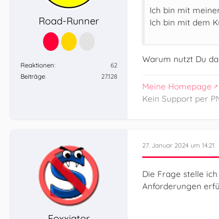
Ich bin mit mein
Road-Runner
Ich bin mit dem K
Warum nutzt Du da
Reaktionen
62
Beiträge
27.128
Meine Homepage
Kein Support per PN
27. Januar 2024 um 14:21
Die Frage stelle ic
Anforderungen erfüll
Foxxiator