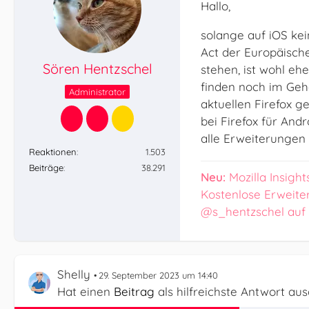
Hallo,
solange auf iOS kei
Act der Europäisch
Sören Hentzschel
stehen, ist wohl eh
finden noch im Geh
Administrator
aktuellen Firefox 
bei Firefox für And
alle Erweiterungen 
Reaktionen
1.503
Beiträge
38.291
Neu:
Mozilla Insight
Kostenlose Erweite
@s_hentzschel auf
Shelly
29. September 2023 um 14:40
Hat einen
Beitrag
als hilfreichste Antwort au