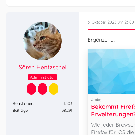
6. Oktober 2023 um 23:00
Ergänzend:
Sören Hentzschel
Administrator
Artikel
Reaktionen
1.503
Bekommt Firefo
Beiträge
38.291
Erweiterungen
Wie jeder Browser
Firefox für iOS di