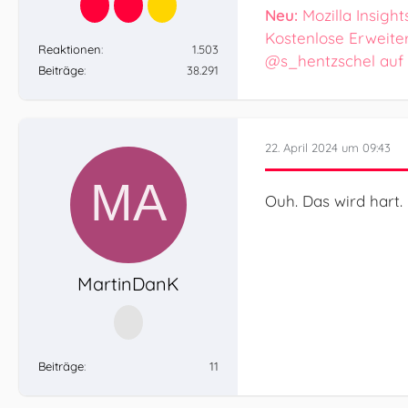
Neu:
Mozilla Insight
Kostenlose Erweite
Reaktionen
1.503
@s_hentzschel auf
Beiträge
38.291
22. April 2024 um 09:43
Ouh. Das wird hart.
MartinDanK
Beiträge
11