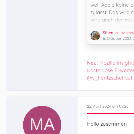
weil Apple keine 
zulässt. Das wird 
wird auch der Weg
auf iOS frei.
Sören Hentzschel
6. Oktober 2023 
Neu:
Mozilla Insight
Kostenlose Erweite
@s_hentzschel auf
22. April 2024 um 09:26
Hallo zusammen