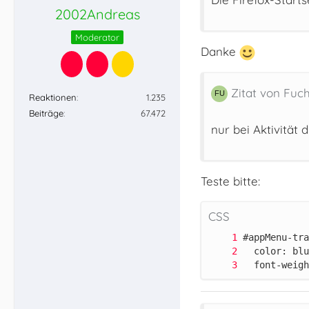
2002Andreas
Moderator
Danke
Zitat von Fuc
Reaktionen
1.235
Beiträge
67.472
nur bei Aktivität
Teste bitte:
CSS
  font-weigh