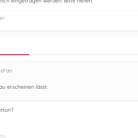
ich eingetragen werden. Bitte helfen.
an
hsFan
au erscheinen lässt.
utton?