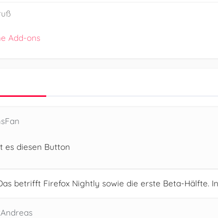
ruß
ne Add-ons
hsFan
bt es diesen Button
 Das betrifft Firefox Nightly sowie die erste Beta-Hälfte. I
2Andreas