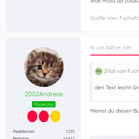
Was muss da zusätzl
Grüße vom FuchsF
10. Juni 2023 um 11:39
Zitat von Fuc
den Text leicht Gr
2002Andreas
Moderator
Meinst du diesen B
Reaktionen
1.235
Beiträge
67.472