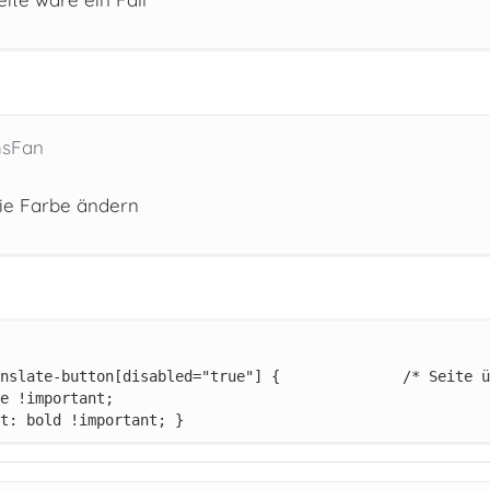
hsFan
 die Farbe ändern
t: bold !important; }