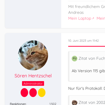
Mit freundlichem G
Andreas
Mein Laptop
Mei
10. Juni 2023 um 11:42
Zitat von Fuc
Ab Version 115 gi
Sören Hentzschel
Administrator
Nur für's Protokoll:
Zitat von 200
Reaktionen
1.502