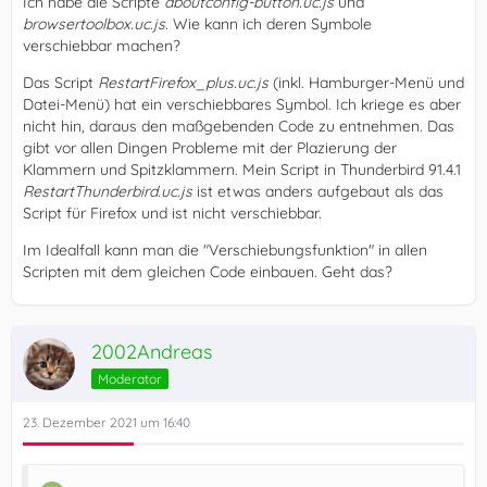
Ich habe die Scripte
aboutconfig-button.uc.js
und
browsertoolbox.uc.js
. Wie kann ich deren Symbole
verschiebbar machen?
Das Script
RestartFirefox_plus.uc.js
(inkl. Hamburger-Menü und
Datei-Menü) hat ein verschiebbares Symbol. Ich kriege es aber
nicht hin, daraus den maßgebenden Code zu entnehmen. Das
gibt vor allen Dingen Probleme mit der Plazierung der
Klammern und Spitzklammern. Mein Script in Thunderbird 91.4.1
RestartThunderbird.uc.js
ist etwas anders aufgebaut als das
Script für Firefox und ist nicht verschiebbar.
Im Idealfall kann man die "Verschiebungsfunktion" in allen
Scripten mit dem gleichen Code einbauen. Geht das?
2002Andreas
Moderator
23. Dezember 2021 um 16:40