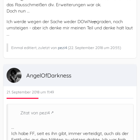
das Rausschmeißen div. Erweiterungen war ok.
Doch nun ...
Ich werde wegen der Sache weder DOWN
up
graden, noch
umsteigen - aber ich denke mir meinen Teil und denke halt laut
...
Einmal editiert, zuletzt von
pezi4
(
22. September 2018 um 20:55
)
AngelOfDarkness
21. September 2018 um 11:49
Zitat von pezi4
...
Ich habe FF, seit es ihn gibt, immer verteidigt, auch als der
Fettfuchs aus den Nähten zu platzen drohte. Ich war froh,