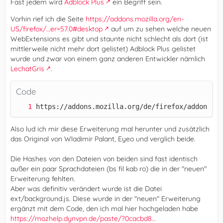
Fast jedem wird
Adblock Plus
ein Begriff sein.
Vorhin rief ich die Seite
https://addons.mozilla.org/en-
US/firefox/…er=57.0#desktop
auf um zu sehen welche neuen
WebExtensions es gibt und staunte nicht schlecht als dort (ist
mittlerweile nicht mehr dort gelistet) Adblock Plus gelistet
wurde und zwar von einem ganz anderen Entwickler nämlich
LechatGris
.
Code
https://addons.mozilla.org/de/firefox/addon/adb
Also lud ich mir diese Erweiterung mal herunter und zusätzlich
das Original von Wladimir Palant, Eyeo und verglich beide.
Die Hashes von den Dateien von beiden sind fast identisch
außer ein paar Sprachdateien (bs fil kab ro) die in der "neuen"
Erweiterung fehlten.
Aber was definitiv verändert wurde ist die Datei
ext/background.js. Diese wurde in der "neuen" Erweiterung
ergänzt mit dem Code, den ich mal hier hochgeladen habe
https://mozhelp.dynvpn.de/paste/?0cacbd8…