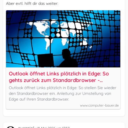
Aber evtl. hilft dir das weiter:
Outlook öffnet Links plötzlich in Edge: So
gehts zurück zum Standardbrowser -
Computer Bauer GmbH
Outlook öffnet Links plötzlich in Edge: So stellen Sie wieder
den Standardbrowser ein. Anleitung zur Umstellung von
Edge auf Ihren Standardbrowser.
www.computer-bauer.de
guennie1