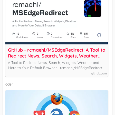
GitHub - rcmaehl/MSEdgeRedirect: A Tool to
Redirect News, Search, Widgets, Weather
and More to Your Default Browser
A Tool to Redirect News, Search, Widgets, Weather and
More to Your Default Browser - rcmaehl/MSEdgeRedirect
github.com
oder