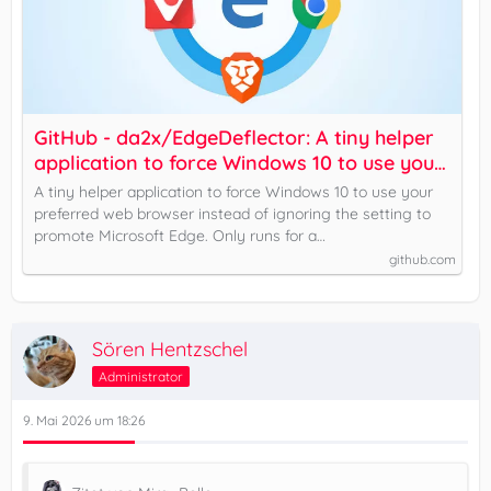
GitHub - da2x/EdgeDeflector: A tiny helper
application to force Windows 10 to use your
preferred web browser instead of ignoring
A tiny helper application to force Windows 10 to use your
the setting to promote Microsoft Edge. Only
preferred web browser instead of ignoring the setting to
runs for a microsecond when needed.
promote Microsoft Edge. Only runs for a…
github.com
Sören Hentzschel
Administrator
9. Mai 2026 um 18:26