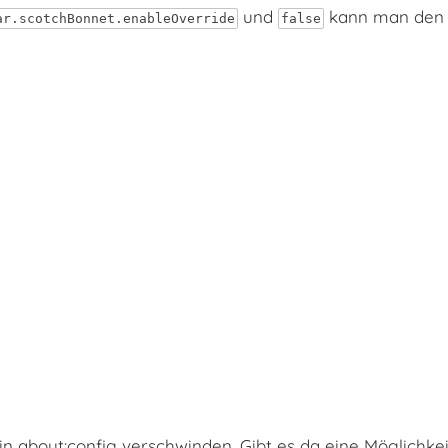
und
kann man den v
ar.scotchBonnet.enableOverride
false
 in about:config verschwinden. Gibt es da eine Möglichk