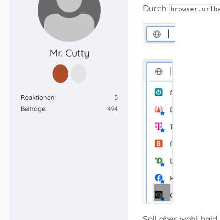
Durch
browser.urlb
Mr. Cutty
Reaktionen
5
Beiträge
494
Soll aber wohl bald