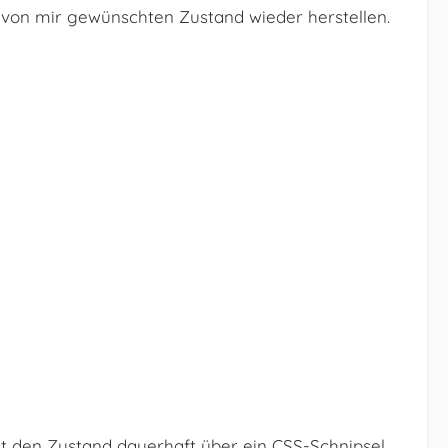
on mir gewünschten Zustand wieder herstellen.
eit den Zustand dauerhaft über ein CSS-Schnipsel