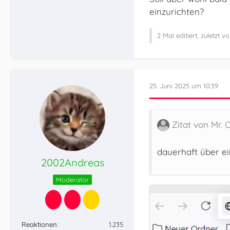
einzurichten?
2 Mal editiert, zuletzt v
25. Juni 2025 um 10:39
Zitat von Mr. 
dauerhaft über ei
2002Andreas
Moderator
Reaktionen
1.235