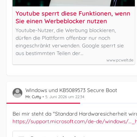
Youtube sperrt diese Funktionen, wenn
Sie einen Werbeblocker nutzen
Youtube-Nutzer, die Werbung blockieren,
dürfen die Plattform offenbar nur noch
eingeschränkt verwenden. Google sperrt sie
aus bestimmten Teilen der…
www.pcwelt.de
Windows und KB5089573 Secure Boot
Mr. Cutty
5. Juni 2026 um 22:34
Bei mir steht da "Standard Hardwaresicherheit wird 
https://support.microsoft.com/de-de/windows/…_