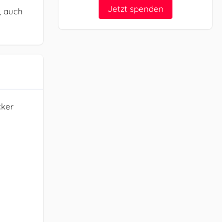
Jetzt spenden
, auch
cker