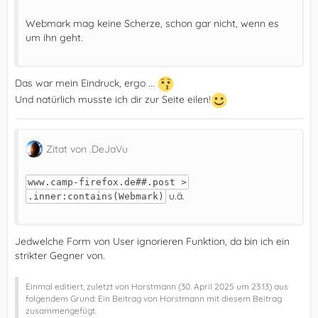
Webmark mag keine Scherze, schon gar nicht, wenn es
um ihn geht.
Das war mein Eindruck, ergo ...
Und natürlich musste ich dir zur Seite eilen!
Zitat von .DeJaVu
www.camp-firefox.de##.post >
u.ä.
.inner:contains(Webmark)
Jedwelche Form von User ignorieren Funktion, da bin ich ein
strikter Gegner von.
Einmal editiert, zuletzt von Horstmann (
30. April 2025 um 23:13
) aus
folgendem Grund: Ein Beitrag von Horstmann mit diesem Beitrag
zusammengefügt.