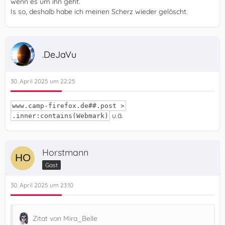
wenn es um ihn geht.
Is so, deshalb habe ich meinen Scherz wieder gelöscht.
.DeJaVu
30. April 2025 um 22:25
www.camp-firefox.de##.post >
u.ä.
.inner:contains(Webmark)
Horstmann
Gast
30. April 2025 um 23:10
Zitat von Mira_Belle