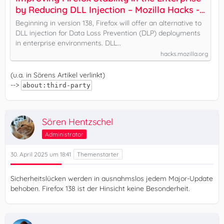
by Reducing DLL Injection – Mozilla Hacks -
the Web developer blog
Beginning in version 138, Firefox will offer an alternative to
DLL injection for Data Loss Prevention (DLP) deployments
in enterprise environments. DLL…
hacks.mozilla.org
(u.a. in Sörens Artikel verlinkt)
-->
about:third-party
Sören Hentzschel
Administrator
30. April 2025 um 18:41
Sicherheitslücken werden in ausnahmslos jedem Major-Update
behoben. Firefox 138 ist der Hinsicht keine Besonderheit.