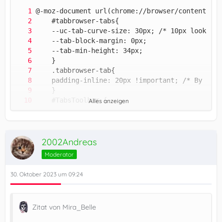
Alles anzeigen
2002Andreas
Moderator
30. Oktober 2023 um 09:24
    }
Zitat von Mira_Belle