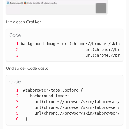
Mit diesen Grafiken:
Code
                            url(chrome://browse
Und so der Code dazu:
}
Code
  }