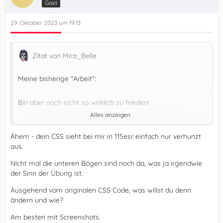
Gast
29. Oktober 2023 um 19:13
Zitat von Mira_Belle
Meine bisherige "Arbeit":
Bin aber noch nicht so wirklich zu frieden!
Alles anzeigen
Die verwendeten Symbole sind eingefärbt!
Ähem - dein CSS sieht bei mir in 115esr einfach nur verhunzt
aus.
Wenn ich "Hovern" aktiviere, werden leider auch die Sybole
des aktiven Tabs "ausgetauscht".
Nicht mal die unteren Bögen sind noch da, was ja irgendwie
der Sinn der Übung ist.
Und was mir vorher nie so aufgefallen war,
Ausgehend vom originalen CSS Code, was willst du denn
ändern und wie?
der Schließenbutten, der verändert die Größe, ...
Am besten mit Screenshots.