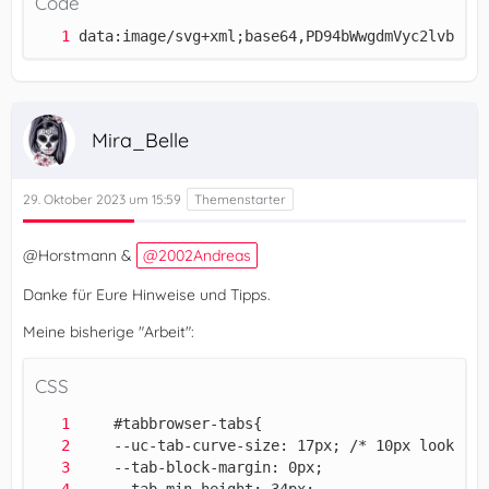
Code
data:image/svg+xml;base64,PD94bWwgdmVyc2lvbj0iM
Mira_Belle
29. Oktober 2023 um 15:59
@Horstmann &
2002Andreas
Danke für Eure Hinweise und Tipps.
Meine bisherige "Arbeit":
CSS