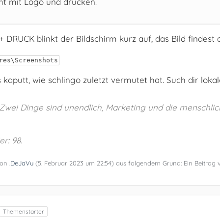
cht mit Logo und drucken.
 DRUCK blinkt der Bildschirm kurz auf, das Bild findest 
res\Screenshots
 kaputt, wie schlingo zuletzt vermutet hat. Such dir lokale
 „Zwei Dinge sind unendlich, Marketing und die menschlic
r: 98.
 von
.DeJaVu
(
5. Februar 2023 um 22:54
) aus folgendem Grund: Ein Beitrag