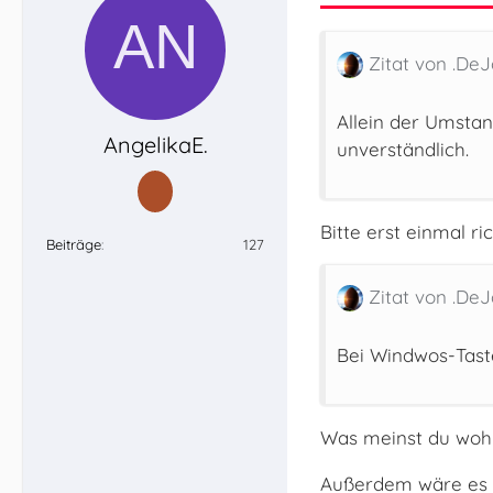
Zitat von .De
Allein der Umstan
AngelikaE.
unverständlich.
Bitte erst einmal r
Beiträge
127
Zitat von .De
Bei Windwos-Taste
Was meinst du wohl,
Außerdem wäre es n