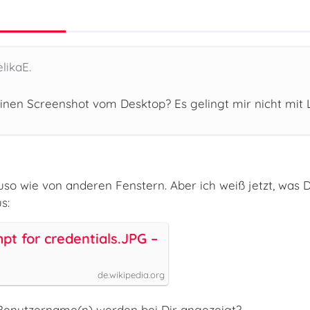
likaE.
nen Screenshot vom Desktop? Es gelingt mir nicht mit 
so wie von anderen Fenstern. Aber ich weiß jetzt, was D
s:
pt for credentials.JPG –
de.wikipedia.org
 Benutzername(n) werden bei Dir angezeigt?