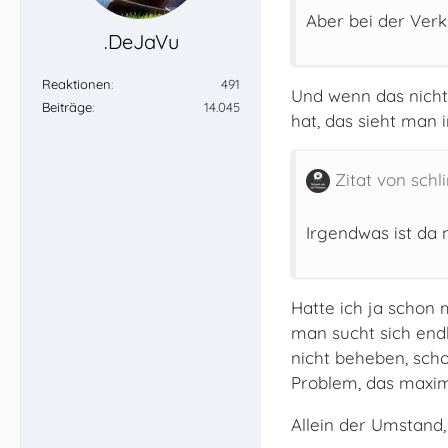
Aber bei der Ver
.DeJaVu
Reaktionen
491
Und wenn das nicht 
Beiträge
14.045
hat, das sieht man 
Zitat von schl
Irgendwas ist da n
Hatte ich ja schon
man sucht sich endli
nicht beheben, schon
Problem, das maxima
Allein der Umstand,