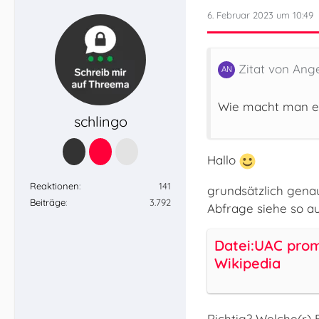
6. Februar 2023 um 10:49
Zitat von Ange
Wie macht man ei
schlingo
Hallo
Reaktionen
141
grundsätzlich genau
Beiträge
3.792
Abfrage siehe so au
Datei:UAC prom
Wikipedia
Richtig? Welche(r)