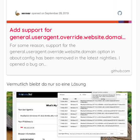
Add support for
general.useragent.override.website.domain ·
Issue #90 · mozilla/geckoview
For some reason, support for the
general.useragent.override.website.domain option in
about:config has been removed in the latest nightlies. I
opened a bug on…
github.com
Vermutlich bleibt da nur so eine Lösung