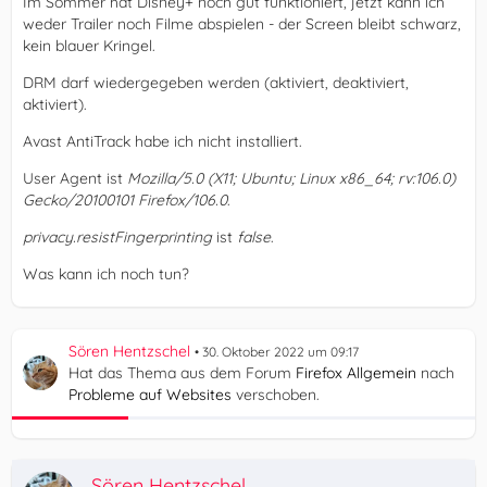
Im Sommer hat Disney+ noch gut funktioniert, jetzt kann ich
weder Trailer noch Filme abspielen - der Screen bleibt schwarz,
kein blauer Kringel.
DRM darf wiedergegeben werden (aktiviert, deaktiviert,
aktiviert).
Avast AntiTrack habe ich nicht installiert.
User Agent ist
Mozilla/5.0 (X11; Ubuntu; Linux x86_64; rv:106.0)
Gecko/20100101 Firefox/106.0
.
privacy.resistFingerprinting
ist
false
.
Was kann ich noch tun?
Sören Hentzschel
30. Oktober 2022 um 09:17
Hat das Thema aus dem Forum
Firefox Allgemein
nach
Probleme auf Websites
verschoben.
Sören Hentzschel