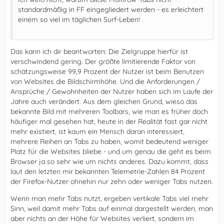
standardmäßig in FF eingegliedert werden - es erleichtert
einem so viel im täglichen Surf-Leben!
Das kann ich dir beantworten: Die Zielgruppe hierfür ist
}
verschwindend gering. Der größte limitierende Faktor von
schätzungsweise 99,9 Prozent der Nutzer ist beim Benutzen
von Websites die Bildschirmhöhe. Und die Anforderungen /
Ansprüche / Gewohnheiten der Nutzer haben sich im Laufe der
Jahre auch verändert. Aus dem gleichen Grund, wieso das
bekannte Bild mit mehreren Toolbars, wie man es früher doch
häufiger mal gesehen hat, heute in der Realität fast gar nicht
mehr existiert, ist kaum ein Mensch daran interessiert,
mehrere Reihen an Tabs zu haben, womit bedeutend weniger
Platz für die Websites bliebe - und um genau die geht es beim
Browser ja so sehr wie um nichts anderes. Dazu kommt, dass
laut den letzten mir bekannten Telemetrie-Zahlen 84 Prozent
der Firefox-Nutzer ohnehin nur zehn oder weniger Tabs nutzen.
Wenn man mehr Tabs nutzt, ergeben vertikale Tabs viel mehr
Sinn, weil damit mehr Tabs auf einmal dargestellt werden, man
aber nichts an der Höhe für Websites verliert, sondern im