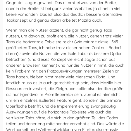
Gegenteil sogar gewinnt. Das nimmt etwas von der Breite,
aber in der Breite ist bei ganz vielen Websites ja ohnehin viel
Leere vorhanden. Das ist also das deutlich bessere alternative
Tabkonzept und genau daran arbeitet Mozilla auch.
Wenn man alle Nutzer abzieht, die gar nicht genug Tabs
nutzen, um davon zu profitieren, alle Nutzer, denen trotz vieler
Tabs die horizontale Tableiste reicht (wie mir mit aktuell 545
geöffneten Tabs, ich habe trotz dieser hohen Zahl null Bedarf
daran) sowie alle Nutzer, die vertikale Tabs als bessere Option
betrachten (und dieses Konzept vielleicht sogar schon aus
anderen Browsern kennen) und nur die Nutzer nimmt, die auch
kein Problem mit den Platzauswirkungen mehrerer Zeilen an
Tabs haben, bleiben nicht mehr viele Menschen übrig. Und
letztlich muss es ja auch gerechtfertigt sein, dass Mozilla hier
Ressourcen investiert, die Zielgruppe sollte also deutlich größer
als nur irgendwo im Promillebereich sein. Zumal es hier nicht
um ein einzelnes isoliertes Feature geht, sondern die primäre
Oberfläche betrifft und die Implementierung zwangsläufig
Auswirkungen auf die horizontale Tableiste wie auch die
vertikalen Tabs hätte, die sich ja den größten Teil des Codes
teilen und daher eng miteinander verzahnt sind. Das würde die
Wartbarkeit und Weiterentwicklung von Firefox also massiv