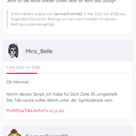
Jetzt ist die leiste wieder unten aber es fehlt das DEsign.
2 Mal editiert, zuletzt von
GermanFreme82
(
1. Mai 2025 um 21:36
) aus
folgendem Grund: Ein Beitrag von GermanFreme82 mit diesem
Beitrag zusammengefügt.
Mira_Belle
1. Mai 2025 um 21:38
Oh Himmel.
Nimm dieses Skript, ich habe für Dich Zeile 35 umgestellt.
Die Tab-Leiste sollte damit unter der Symbolleiste sein.
MultiRowTabLiteforFx.uc.js.zip