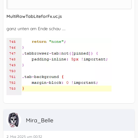
MultiRowTabLiteforFx.uc.js
ganz unten am Ende schau ....
Mira_Belle
2. Mai 2025 um 00:32