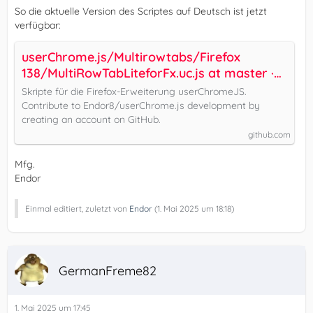
So die aktuelle Version des Scriptes auf Deutsch ist jetzt
verfügbar:
userChrome.js/Multirowtabs/Firefox
138/MultiRowTabLiteforFx.uc.js at master ·
Endor8/userChrome.js
Skripte für die Firefox-Erweiterung userChromeJS.
Contribute to Endor8/userChrome.js development by
creating an account on GitHub.
github.com
Mfg.
Endor
Einmal editiert, zuletzt von
Endor
(
1. Mai 2025 um 18:18
)
GermanFreme82
1. Mai 2025 um 17:45