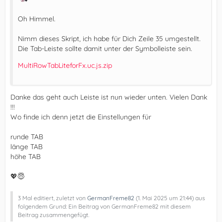
Oh Himmel.
Nimm dieses Skript, ich habe für Dich Zeile 35 umgestellt.
Die Tab-Leiste sollte damit unter der Symbolleiste sein.
MultiRowTabLiteforFx.uc.js.zip
Danke das geht auch Leiste ist nun wieder unten. Vielen Dank
!!!
Wo finde ich denn jetzt die Einstellungen für
runde TAB
länge TAB
höhe TAB
💖😇
3 Mal editiert, zuletzt von
GermanFreme82
(
1. Mai 2025 um 21:44
) aus
folgendem Grund: Ein Beitrag von GermanFreme82 mit diesem
Beitrag zusammengefügt.