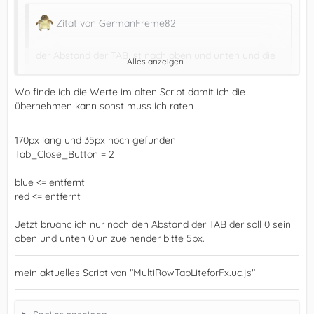
Zitat von GermanFreme82
der Abstand der TAB ist nach oben und unten und die
Alles anzeigen
Breite kleiner machen
Wo finde ich die Werte im alten Script damit ich die
übernehmen kann sonst muss ich raten
Sollte im Skript machbar sein:
170px lang und 35px hoch gefunden
Tab_Close_Button = 2
blue <= entfernt
red <= entfernt
Jetzt bruahc ich nur noch den Abstand der TAB der soll 0 sein
Hier die Werte für deine Wünsche anpassen.
oben und unten 0 un zueinender bitte 5px.
mein aktuelles Script von "MultiRowTabLiteforFx.uc.js"
Zitat von GermanFreme82
Wow das sieht richtig cool aus vielen DANK !!