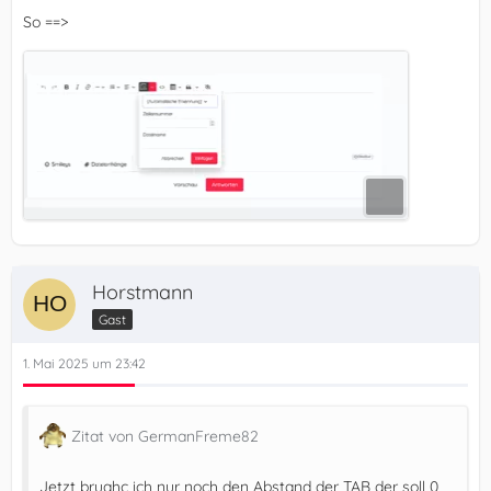
So ==>
Horstmann
Gast
1. Mai 2025 um 23:42
Zitat von GermanFreme82
Jetzt bruahc ich nur noch den Abstand der TAB der soll 0