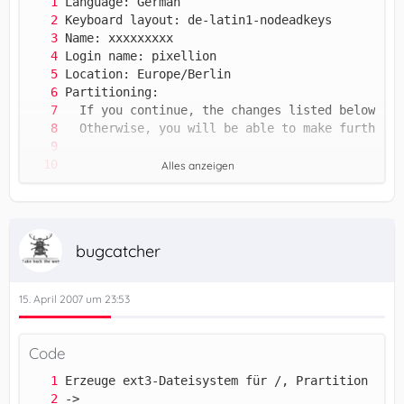
Alles anzeigen
bugcatcher
15. April 2007 um 23:53
     Partition #3 auf /dev/hdc mit fat32
Code