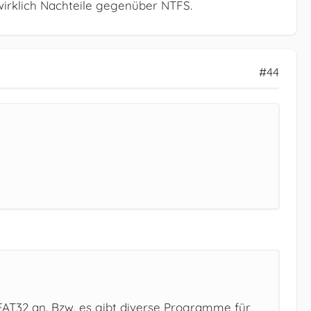
wirklich Nachteile gegenüber NTFS.
#44
ch FAT32 an. Bzw. es gibt diverse Programme für