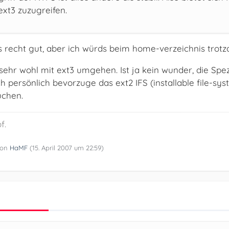
xt3 zuzugreifen.
s recht gut, aber ich würds beim home-verzeichnis trotzd
ehr wohl mit ext3 umgehen. Ist ja kein wunder, die Spez
Ich persönlich bevorzuge das ext2 IFS (installable file-s
uchen.
f.
 von
HaMF
(
15. April 2007 um 22:59
)