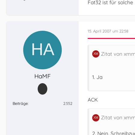
Fat32 ist für solch
15. April 2007 um 22:58
Zitat von xm
HaMF
1. Ja
ACK
Beiträge
2.552
Zitat von xm
2. Nein. Schreibzu