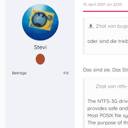
15. April 2007 um 22:55
Zitat von bug
oder sind die tre
Stevi
Das sind sie. Das St
Beiträge
418
Zitat von ntfs
The NTFS-3G drive
provides safe and
Most POSIX file s
The purpose of the