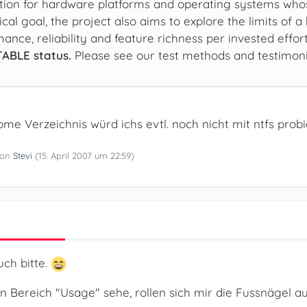
ion for hardware platforms and operating systems whose
ical goal, the project also aims to explore the limits of 
ance, reliability and feature richness per invested effo
STABLE status.
Please see our test methods and testimonia
ome Verzeichnis würd ichs evtl. noch nicht mit ntfs probi
 von
Stevi
(
15. April 2007 um 22:59
)
ch bitte.
 Bereich "Usage" sehe, rollen sich mir die Fussnägel auf.