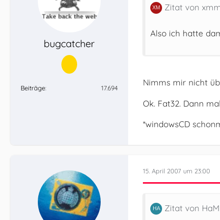
Zitat von xm
Also ich hatte da
bugcatcher
Nimms mir nicht übe
Beiträge
17.694
Ok. Fat32. Dann mal
*windowsCD schonma
15. April 2007 um 23:00
Zitat von Ha