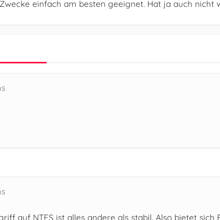
e Zwecke einfach am besten geeignet. Hat ja auch nicht 
ms
ms
griff auf NTFS ist alles andere als stabil. Also bietet si