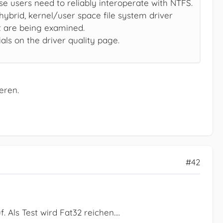
 users need to reliably interoperate with NTFS.
a hybrid, kernel/user space file system driver
rt are being examined.
ls on the driver quality page.
eren.
#42
 Als Test wird Fat32 reichen....