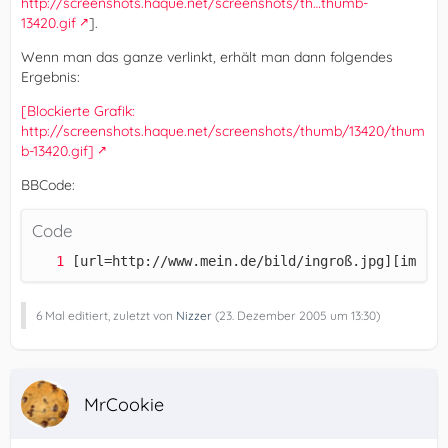
http://screenshots.haque.net/screenshots/th…thumb-
13420.gif
].
Wenn man das ganze verlinkt, erhält man dann folgendes
Ergebnis:
[Blockierte Grafik:
http://screenshots.haque.net/screenshots/thumb/13420/thum
b-13420.gif]
BBCode:
Code
[url=http://www.mein.de/bild/ingroß.jpg][img]ht
6 Mal editiert, zuletzt von
Nizzer
(
23. Dezember 2005 um 13:30
)
MrCookie