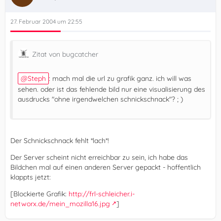
27. Februar 2004 um 22:55
Zitat von bugcatcher
Steph
: mach mal die url zu grafik ganz. ich will was
sehen. oder ist das fehlende bild nur eine visualisierung des
ausdrucks "ohne irgendwelchen schnickschnack"? ; )
Der Schnickschnack fehlt *lach*!
Der Server scheint nicht erreichbar zu sein, ich habe das
Bildchen mal auf einen anderen Server gepackt - hoffentlich
klappts jetzt:
[Blockierte Grafik:
http://frl-schleicher.i-
networx.de/mein_mozilla16.jpg
]