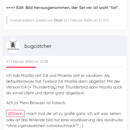
===> Edit: Bild herausgenommen, der Server ist wohl "tot".
Einmal editiert, zuletzt von
Steph
(
27. Februar 2004 um 22:57
)
bugcatcher
27. Februar 2004 um 22:38
Ich hab Mozilla seit 0.8 und Phoenix seit er rauskam. Als
defaultbrowser hat Firebird 0.6 Mozilla dann abgelöst. Mit der
Version 0.4 (+ Thundertray) hat Thunderbird dann Mozilla auch
als email-client und damit ganz abgelösst.
Ach ja. Mein Browser ist hübsch.
Steph
: mach mal die url zu grafik ganz. ich will was sehen.
oder ist das fehlende bild nur eine visualisierung des ausdrucks
"ohne irgendwelchen schnickschnack"? ; )