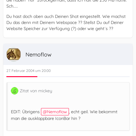
die haben "nur" zurückgemailt, dass ich halt die 250 MB hätte.
Sch.....
Du hast doch oben auch Deinen Shot eingestellt. Wie machst
Du das denn mit Deinem Webspace ?? Stellst Du auf Deiner
Website Speicher zur Verfügung (?) oder wie geht´s ??
Nemoflow
27. Februar 2004 um 20:00
Zitat von mickey
EDIT: Übrigens
Nemoflow
, echt geil. Wie bekommt
man die ausklappbare IconBar hin ?