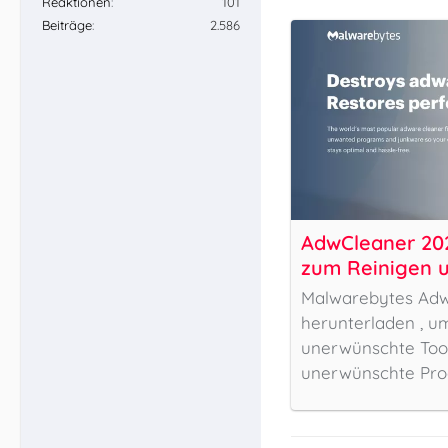
Reaktionen
101
Beiträge
2.586
AdwCleaner 202
zum Reinigen u
Adware | Malw
Malwarebytes Adw
herunterladen , u
unerwünschte Tool
unerwünschte Pr