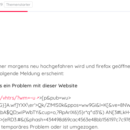
29
r morgens neu hochgefahren wird und firefox geöffnet
folgende Meldung erscheint:
s ein Problem mit dieser Website
m/vhtrs/?wm=~u
>[p&pub=wu>
G}]A.wf]YXX\er'>Qk/Z!M!S0k&ppos=ww9Gi&l=K[&ve=8NWp
e;bA$QD;wiPWbTY&cup=o,?RpArIX6}5}r*q^d3'&) AN[3#LkH
(eRD3.#&(&phash=434498d69cac4563e48bb156197c7c976a
 temporäres Problem oder ist umgezogen.