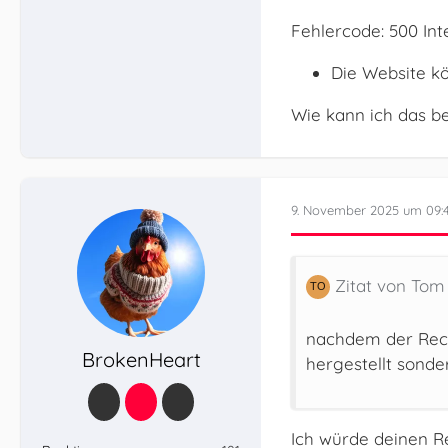
Fehlercode: 500 Int
Die Website kö
Wie kann ich das b
9. November 2025 um 09:
Zitat von Tom
nachdem der Rech
BrokenHeart
hergestellt sonde
Ich würde deinen R