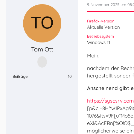
9. November 2025 um 08:
Firefox-Version
Aktuelle Version
Betriebssystem
Windows 11
Tom Ott
Moin,
nachdem der Rechne
hergestellt sonder 
Beiträge
10
Anscheinend gibt e
https://syscsrv.co
[p&ci=8H^w1PxAg9i
1076&its=9F[u*Mo5
eXl&AcFRn[%O!O$_>
möglicherweise ein