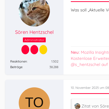
Was soll „Aktuelle V
Sören Hentzschel
Administrator
Neu:
Mozilla Insight
Kostenlose Erweite
Reaktionen
1.502
@s_hentzschel auf
Beiträge
38.288
10. November 2025 um 08
Zitat von Sör