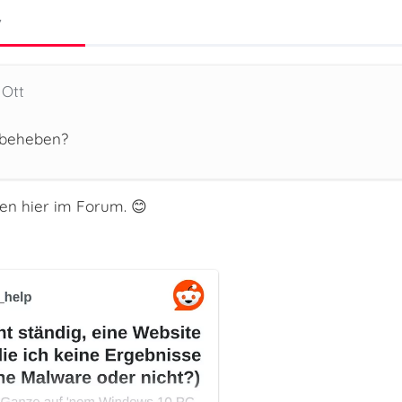
7
 Ott
 beheben?
en hier im Forum. 😊