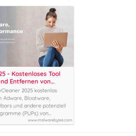
5 - Kostenloses Tool
nd Entfernen von
arebytes
Cleaner 2025 kostenlos
m Adware, Bloatware,
bars und andere potenziell
ogramme (PUPs) von…
www.malwarebytes.com