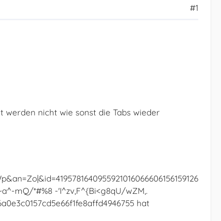
#1
 werden nicht wie sonst die Tabs wieder
&an=Zo|&id=4195781640955921016066606156159126
~a^-mQ/*#%8 -'I^zv,F^{Bi<g8qU/wZM,.
0e3c0157cd5e66f1fe8affd4946755 hat