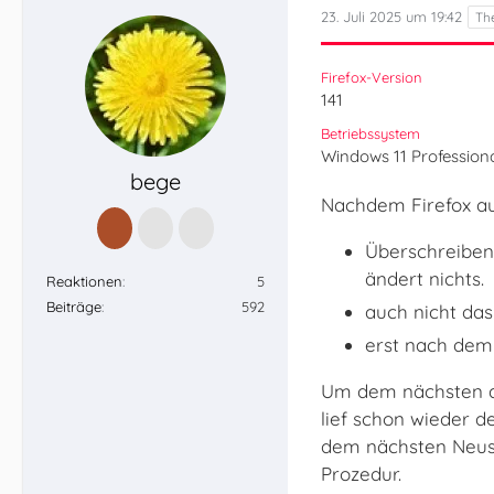
23. Juli 2025 um 19:42
Firefox-Version
141
Betriebssystem
Windows 11 Professiona
bege
Nachdem Firefox au
Überschreiben 
ändert nichts.
Reaktionen
5
Beiträge
592
auch nicht das
erst nach dem 
Um dem nächsten a
lief schon wieder 
dem nächsten Neusta
Prozedur.