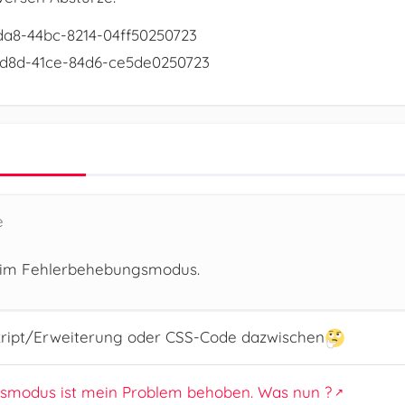
da8-44bc-8214-04ff50250723
d8d-41ce-84d6-ce5de0250723
e
zt im Fehlerbehebungsmodus.
 Skript/Erweiterung oder CSS-Code dazwischen
smodus ist mein Problem behoben. Was nun ?