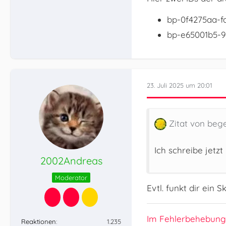
bp-0f4275aa-f
bp-e65001b5-9
23. Juli 2025 um 20:01
Zitat von beg
Ich schreibe jet
2002Andreas
Moderator
Evtl. funkt dir ein
Im Fehlerbehebung
Reaktionen
1.235