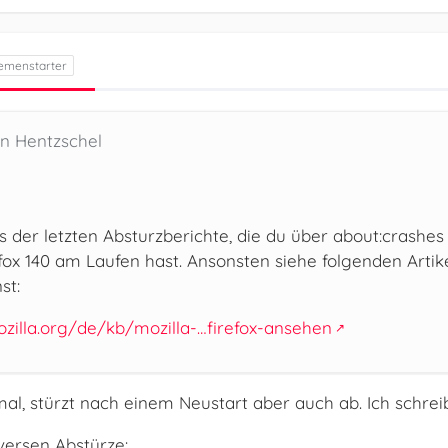
en Hentzschel
nks der letzten Absturzberichte, die du über about:crash
fox 140 am Laufen hast. Ansonsten siehe folgenden Arti
st:
ozilla.org/de/kb/mozilla-…firefox-ansehen
mal, stürzt nach einem Neustart aber auch ab. Ich schr
iversen Abstürze: