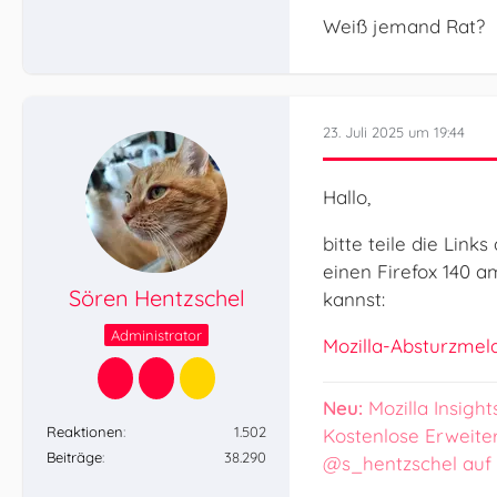
Weiß jemand Rat?
23. Juli 2025 um 19:44
Hallo,
bitte teile die Lin
einen Firefox 140 a
Sören Hentzschel
kannst:
Administrator
Mozilla-Absturzmelde
Neu:
Mozilla Insight
Reaktionen
1.502
Kostenlose Erweite
Beiträge
38.290
@s_hentzschel auf