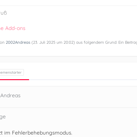
ruß
ne Add-ons
 von
2002Andreas
(
23. Juli 2025 um 20:02
) aus folgendem Grund: Ein Beitr
2Andreas
ege
tzt im Fehlerbehebungsmodus.