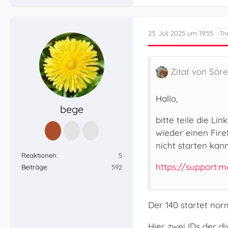
23. Juli 2025 um 19:55
Zitat von Sör
Hallo,
bege
bitte teile die Li
wieder einen Fire
nicht starten kann
Reaktionen
5
https://support.m
Beiträge
592
Der 140 startet nor
Hier zwei IDs der d