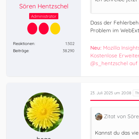
Sören Hentzschel
Administrator
Dass der Fehlerbehe
Problem im WebExte
Reaktionen
1.502
Neu:
Mozilla Insight
Beiträge
38.290
Kostenlose Erweite
@s_hentzschel auf
23. Juli 2025 um 20:08
Zitat von Sör
Kannst du das vie