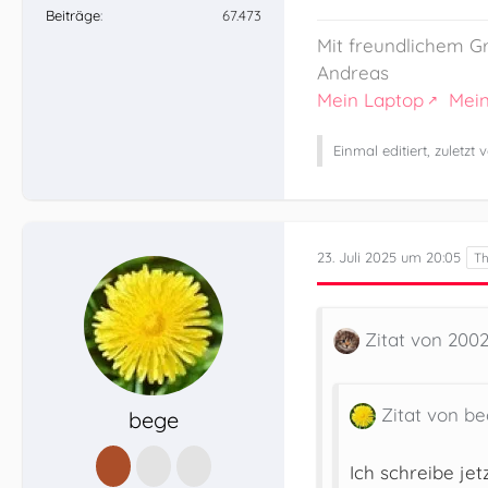
Beiträge
67.473
Mit freundlichem G
Andreas
Mein Laptop
Mei
Einmal editiert, zuletzt
23. Juli 2025 um 20:05
Zitat von 200
Zitat von b
bege
Ich schreibe je