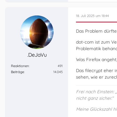
18. Juli 2025 um 18:44
Das Problem dürfte 
dot-com ist zum Ver
Problematik behand
.DeJaVu
Was Firefox angeht
Reaktionen
491
Das filecrypt eher i
Beiträge
14.045
sehen, wie er zure
Frei nach Einstein:
nicht ganz sicher.“
Meine Glückszahl hie