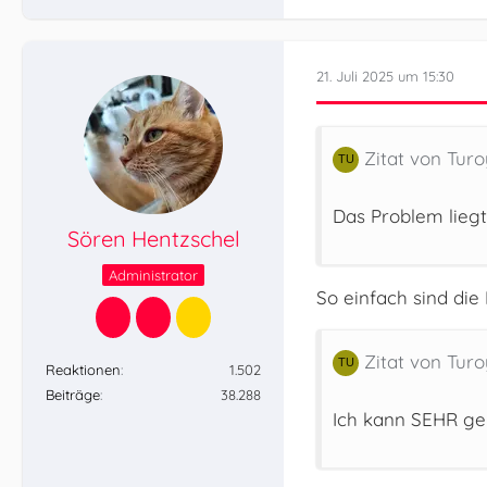
21. Juli 2025 um 15:30
Zitat von Turo
Das Problem liegt
Sören Hentzschel
Administrator
So einfach sind di
Zitat von Turo
Reaktionen
1.502
Beiträge
38.288
Ich kann SEHR ger