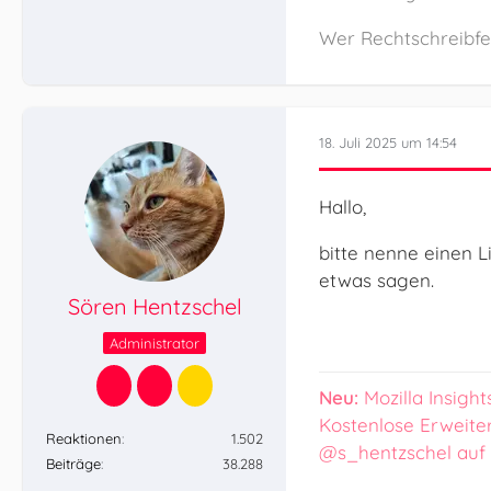
Wer Rechtschreibfeh
18. Juli 2025 um 14:54
Hallo,
bitte nenne einen 
etwas sagen.
Sören Hentzschel
Administrator
Neu:
Mozilla Insight
Kostenlose Erweite
Reaktionen
1.502
@s_hentzschel auf
Beiträge
38.288