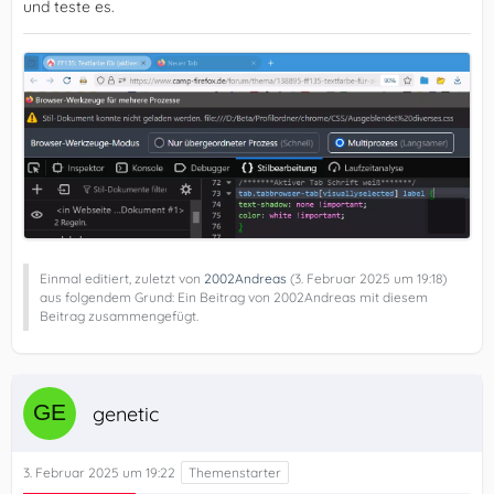
und teste es.
Einmal editiert, zuletzt von
2002Andreas
(
3. Februar 2025 um 19:18
)
aus folgendem Grund: Ein Beitrag von 2002Andreas mit diesem
Beitrag zusammengefügt.
genetic
3. Februar 2025 um 19:22