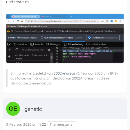
und teste es.
Einmal editiert, zuletzt von
2002Andreas
(
3. Februar 2025 um 19:18
)
aus folgendem Grund: Ein Beitrag von 2002Andreas mit diesem
Beitrag zusammengefügt.
genetic
3. Februar 2025 um 19:22