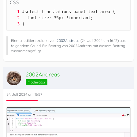
CSS
}
Einmal editiert, zuletzt von
2002Andreas
(
24. Juli 2024 um 16:42
) aus
folgendem Grund: Ein Beitrag von 2002Andreas mit diesem Beitrag
zusammengefügt.
2002Andreas
Moderator
24. Juli 2024 um 16:57