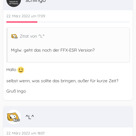
22. März 2022 um 17:09
Zitat von ^L^
Mglw. geht das noch der FFX-ESR Version?
Hallo
selbst wenn, was sollte das bringen, außer für kurze Zeit?
Gruß Ingo
^L^
22. März 2022 um 18:07