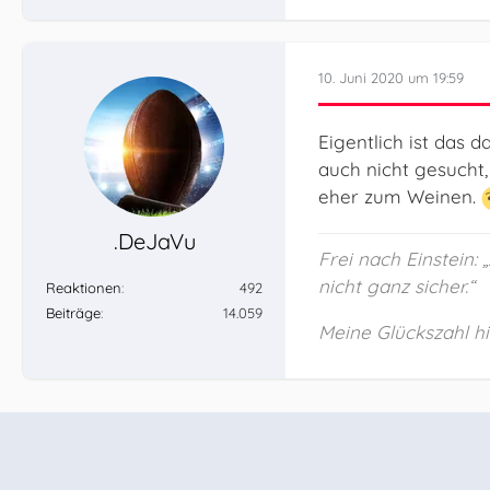
10. Juni 2020 um 19:59
Eigentlich ist das 
auch nicht gesucht,
eher zum Weinen.
.DeJaVu
Frei nach Einstein:
nicht ganz sicher.“
Reaktionen
492
Beiträge
14.059
Meine Glückszahl hie