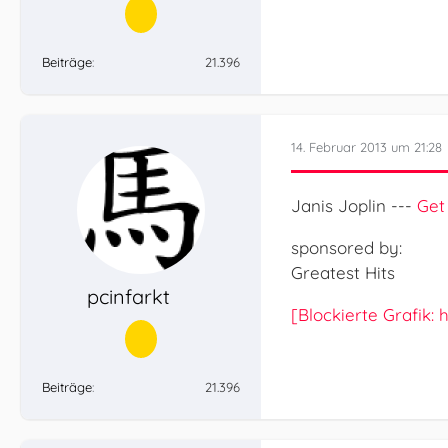
Beiträge
21.396
14. Februar 2013 um 21:28
Janis Joplin ---
Get
sponsored by:
Greatest Hits
pcinfarkt
[Blockierte Grafik
Beiträge
21.396