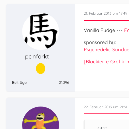
21. Februar 2013 um 17:49
Vanilla Fudge ---
F
sponsored by:
Psychedelic Sunda
pcinfarkt
[Blockierte Grafik
Beiträge
21.396
22. Februar 2013 um 21:51
Zitat