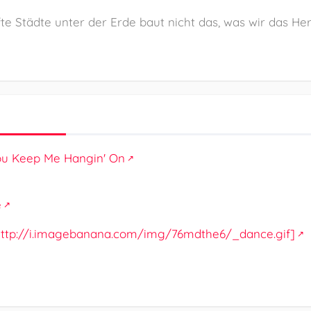
fte Städte unter der Erde baut nicht das, was wir das H
ou Keep Me Hangin' On
e
: http://i.imagebanana.com/img/76mdthe6/_dance.gif]