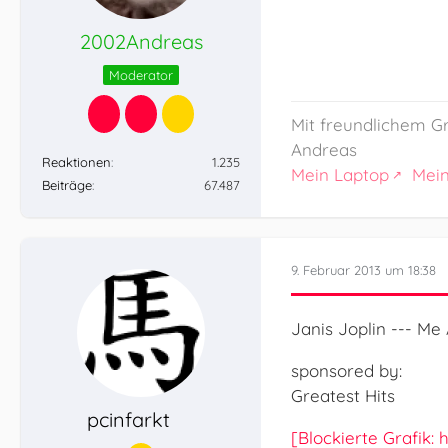
2002Andreas
Moderator
Mit freundlichem G
Andreas
Reaktionen
1.235
Mein Laptop
Mei
Beiträge
67.487
9. Februar 2013 um 18:38
Janis Joplin --- M
sponsored by:
Greatest Hits
pcinfarkt
[Blockierte Grafik