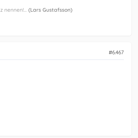
erz nennen!…
(Lars Gustafsson)
#6.467