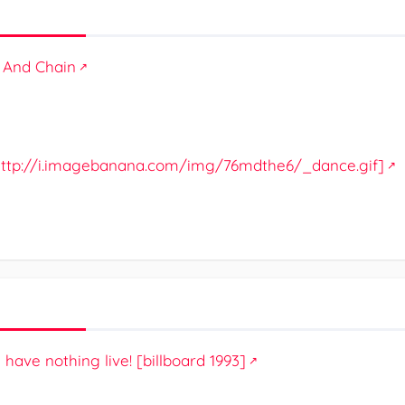
l And Chain
: http://i.imagebanana.com/img/76mdthe6/_dance.gif]
have nothing live! [billboard 1993]