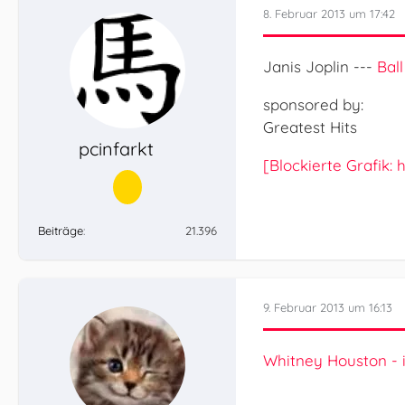
8. Februar 2013 um 17:42
Janis Joplin ---
Bal
sponsored by:
Greatest Hits
pcinfarkt
[Blockierte Grafik
Beiträge
21.396
9. Februar 2013 um 16:13
Whitney Houston - i 