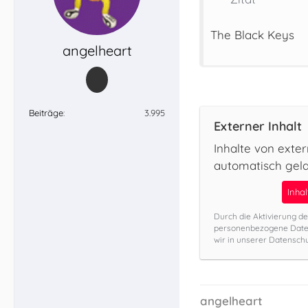
The Black Keys
angelheart
Beiträge
3.995
Externer Inhalt
Inhalte von exte
automatisch gel
Inha
Durch die Aktivierung de
personenbezogene Daten
wir in unserer Datenschu
angelheart