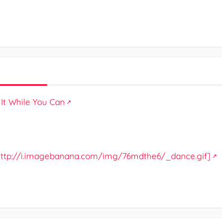
 It While You Can
: http://i.imagebanana.com/img/76mdthe6/_dance.gif]