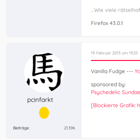
…Wie viele rätselha
Firefox 43.0.1
19. Februar 2013 um 19:25
Vanilla Fudge ---
Y
sponsored by:
Psychedelic Sunda
pcinfarkt
[Blockierte Grafik
Beiträge
21.396