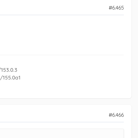
#6.465
153.0.3
x/155.0a1
#6.466