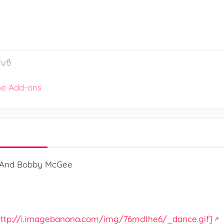
ruß
ne Add-ons
e And Bobby McGee
: http://i.imagebanana.com/img/76mdthe6/_dance.gif]