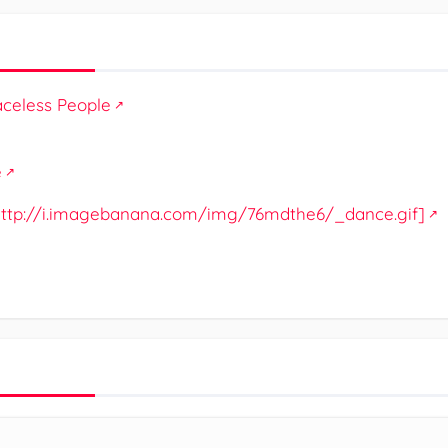
aceless People
e
: http://i.imagebanana.com/img/76mdthe6/_dance.gif]