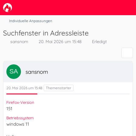
Individuelle Anpassungen
Suchfenster in Adressleiste
sansnom
20. Mai 2026 um 15:48
Erledigt
sansnom
20. Mai 2026 um 15:48
Firefox-Version
151
Betriebssystem
windows 11