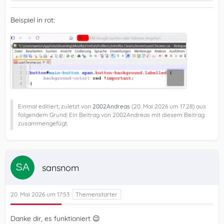
Beispiel in rot:
Einmal editiert, zuletzt von
2002Andreas
(
20. Mai 2026 um 17:28
) aus
folgendem Grund: Ein Beitrag von 2002Andreas mit diesem Beitrag
zusammengefügt.
sansnom
20. Mai 2026 um 17:53
Danke dir, es funktioniert 😉