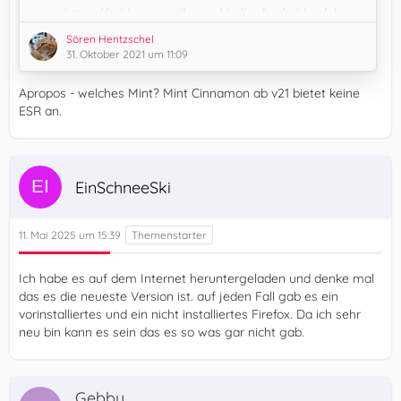
https://addons.mozilla.org/de/firefox/addon/about-
sync/
Sören Hentzschel
Rufe in Firefox about:sync auf
31. Oktober 2021 um 11:09
Klicke im Bereich "Bookmarks" auf "Engine Actions"
Apropos - welches Mint? Mint Cinnamon ab v21 bietet keine
Klicke auf "Reset bookmarks"
ESR an.
Lasse Firefox erneut synchronisieren
Ggfs. auf den anderen Geräten wiederholen und
Lesezeichen anschließend prüfen
Die nächsten Tage Beobachten, ob es jetzt besser
EinSchneeSki
ist
Selbstverständlich sei vorher zu einer Sicherung der…
11. Mai 2025 um 15:39
Ich habe es auf dem Internet heruntergeladen und denke mal
das es die neueste Version ist. auf jeden Fall gab es ein
vorinstalliertes und ein nicht installiertes Firefox. Da ich sehr
neu bin kann es sein das es so was gar nicht gab.
Gebby