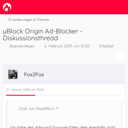
Erweiterungen & Themes
µBlock Origin Ad-Blocker -
Diskussionsthread
Boersenfeger
6. Februar 2015 um 12:26
Erledigt
Fox2Fox
21. Januar 2018 um 14:36
Zitat von BlackRitus
Ich habe den Adguard Spyware Filter aber ebenfalls nicht