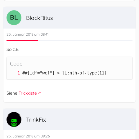
BlackRitus
25. Januar 2018 um 08:41
So z.B.
Code
##[id^="wcf"] > li:nth-of-type(11)
Siehe
Trickkiste
TrinkFix
25. Januar 2018 um 09:26