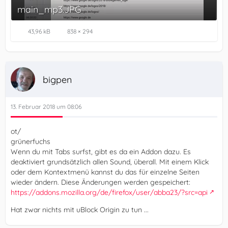
main_mp3.JPG
43,96 kB
838 × 294
bigpen
13. Februar 2018 um 08:06
ot/
grünerfuchs
Wenn du mit Tabs surfst, gibt es da ein Addon dazu. Es
deaktiviert grundsätzlich allen Sound, überall. Mit einem Klick
oder dem Kontextmenü kannst du das für einzelne Seiten
wieder ändern. Diese Änderungen werden gespeichert:
https://addons.mozilla.org/de/firefox/user/abba23/?src=api
Hat zwar nichts mit uBlock Origin zu tun ...