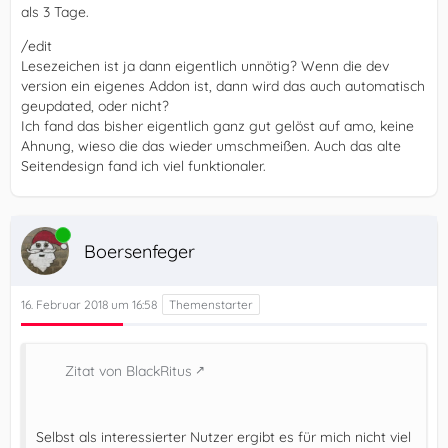
As per email, those using the beta version of uBO will be
als 3 Tage.
automatically moved to the latest release version of uBO
/edit
when the release version become greater than the last
Lesezeichen ist ja dann eigentlich unnötig? Wenn die dev
version available in the beta channel.
version ein eigenes Addon ist, dann wird das auch automatisch
geupdated, oder nicht?
Given this, the new uBlock Origin beta version is now
Ich fand das bisher eigentlich ganz gut gelöst auf amo, keine
located at:
https://addons.mozilla.org/en-US/firefox/…ock-
Ahnung, wieso die das wieder umschmeißen. Auch das alte
origin-dev/
(see update above).
Seitendesign fand ich viel funktionaler.
Keep in mind this is a distinct extension from uBlock Origin
stable on AMO, and this means they can't share settings,
Online
and the first time you install that dev build, all the
Boersenfeger
settings/filters/rules will be the default ones. If needed,
use the backup/restore feature to transfer settings
between both the stable and dev build.
16. Februar 2018 um 16:58
Zitat von BlackRitus
Selbst als interessierter Nutzer ergibt es für mich nicht viel