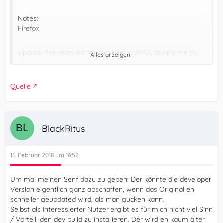
Notes:
Firefox
Update: I've received feedback from AMO, asking me to
Alles anzeigen
instead create a self-hosted version of the beta version of
uBlock Origin:
Quelle
Please submit your development builds as self-hosted
versions to your original add-on.
BlackRitus
So essentially publishing a dev build on AMO is being
refused. I will need to read more about self-hosted
versions and how (and if) this can be done on GitHub.
16. Februar 2018 um 16:52
I've received an email from Mozilla informing me that
Um mal meinen Senf dazu zu geben: Der könnte die developer
starting February 22nd, 2018, the beta channel on AMO will
Version eigentlich ganz abschaffen, wenn das Original eh
no longer be available for developers to publish beta
schneller geupdated wird, als man gucken kann.
versions of their extensions.
Selbst als interessierter Nutzer ergibt es für mich nicht viel Sinn
/ Vorteil, den dev build zu installieren. Der wird eh kaum älter