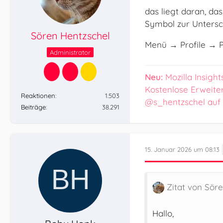
das liegt daran, da
Symbol zur Untersc
Sören Hentzschel
Menü → Profile → P
Administrator
Neu:
Mozilla Insight
Kostenlose Erweite
Reaktionen
1.503
@s_hentzschel auf
Beiträge
38.291
15. Januar 2026 um 08:13
Zitat von Sör
Hallo,