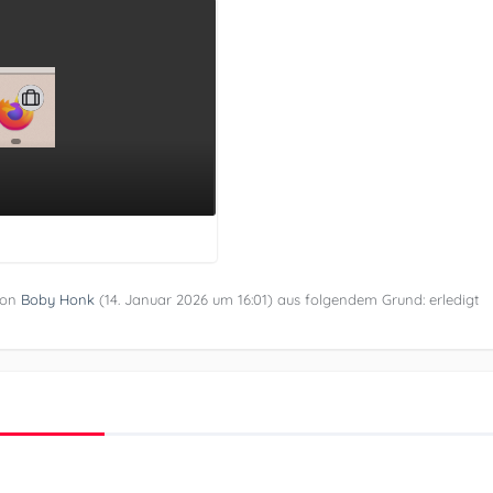
 von
Boby Honk
(
14. Januar 2026 um 16:01
) aus folgendem Grund: erledigt