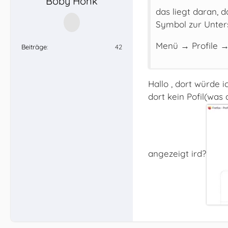
Boby Honk
das liegt daran, 
Symbol zur Unter
Menü → Profile →
Beiträge
42
Hallo , dort würde i
dort kein Pofil(was
angezeigt ird?