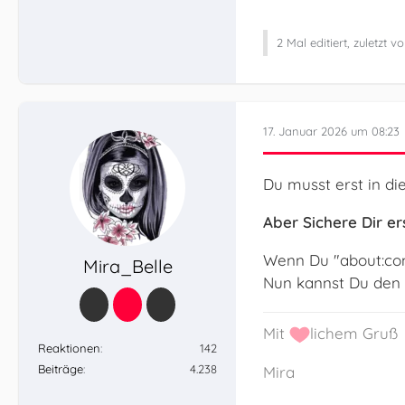
2 Mal editiert, zuletzt v
17. Januar 2026 um 08:23
Du musst erst in di
Aber Sichere Dir ers
Wenn Du "about:conf
Mira_Belle
Nun kannst Du den E
Mit
lichem Gruß
Reaktionen
142
Beiträge
4.238
Mira