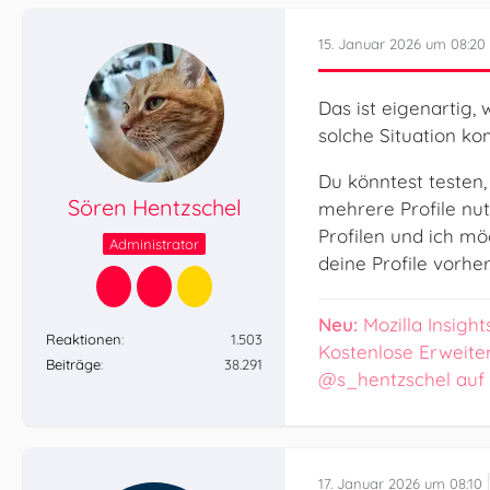
15. Januar 2026 um 08:20
Das ist eigenartig, 
solche Situation ko
Du könntest testen
Sören Hentzschel
mehrere Profile nu
Profilen und ich mö
Administrator
deine Profile vorher
Neu:
Mozilla Insight
Reaktionen
1.503
Kostenlose Erweite
Beiträge
38.291
@s_hentzschel auf
17. Januar 2026 um 08:10