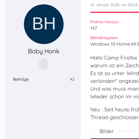
14. Januar 2026 um 08:23
Firefox-Version
147
Betriebssystem
Windows 10 Home 64 B
Boby Honk
Hallo Camp Firefox
warum ist ein Zeich
Es ist so unter Win
Beiträge
42
verbinden" angezei
Und was muss man w
Wieder schon im vo
Neu : Seit heute fr
Thread geschlossen
Bilder