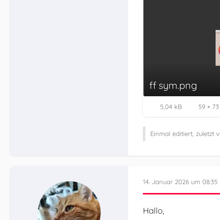
ff sym.png
5,04 kB
59 × 73
Einmal editiert, zuletzt
14. Januar 2026 um 08:35
Hallo,