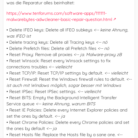
was die Reparatur alles beinhaltet:
https://www.tenforums.com/software-apps/111111-
malwarebytes-adwcleaner-basic-repair-question.html
• Delete IFEO keys: Delete all IFEO subkeys
<-- keine Ahnung,
was IFEO ist
• Delete tracing keys: Delete all Tracing keys
<-- nö
• Delete Prefetch files: Delete all Prefetch files
<-- nö
• Reset Proxy: Remove all proxies
<-- ja. Malware-proxy zB
• Reset Winsock: Reset every Winsock settings to fix
connections troubles
<-- vielleicht
• Reset TCP/IP: Reset TCP/IP settings by default.
<-- vielleicht
• Reset Firewall: Reset the Windows firewall rules to default.
<--
ist auch mit Windows möglich, sogar besser mit Windows
• Reset IPSec: Reset IPSec settings.
<-- vielleicht
• Reset BITS: Empty the Background Intelligent Transfer
Service queue
<-- keine Ahnung, warum BITS
• Reset IE Policies: Delete every Internet Explorer policies and
set the ones by default.
<-- ja
• Reset Chrome Policies: Delete every Chrome policies and set
the ones by default
<-- ja
• Reset Hosts file: Replace the Hosts file by a sane one.
<--