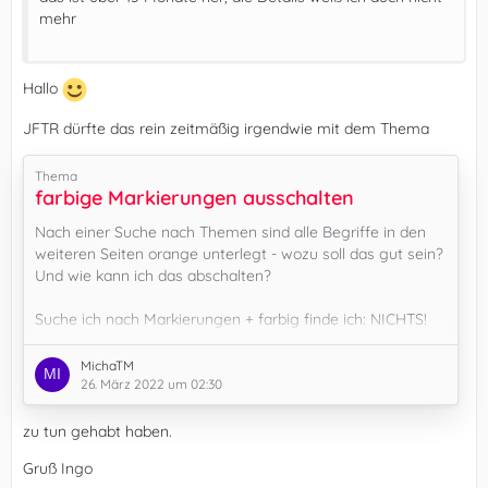
mehr
Hallo
JFTR dürfte das rein zeitmäßig irgendwie mit dem Thema
Thema
farbige Markierungen ausschalten
Nach einer Suche nach Themen sind alle Begriffe in den
weiteren Seiten orange unterlegt - wozu soll das gut sein?
Und wie kann ich das abschalten?
Suche ich nach Markierungen + farbig finde ich: NICHTS!
Es wurde kein mit deiner Suchanfrage „Markierungen
MichaTM
farbig“ übereinstimmender Eintrag gefunden.
26. März 2022 um 02:30
zu tun gehabt haben.
Ich komme mir langsam vor, als sei Firefox nur noch für
Gruß Ingo
Nerds gemacht.
Ich muss dazu sagen, dass ich Firefox