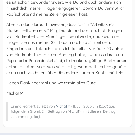
es ist schon bewundernswert, wie Du und auch andere sich
hinsichtlich meiner Fragen engagieren, obwohl Du vermutlich
kopfschüttelnd meine Zeilen gelesen hast.
Aber ich darf darauf hinweisen, dass ich im "Arbeitskreis
Markenheftchen e. V." Mitglied bin und dort auch oft Fragen
von Markenheftchen-Neulingen beantworte, und zwar alle,
mögen sie aus meiner Sicht auch noch so simpel sein.
Eingedenk der Tatsache, dass ich ja selbst vor über 40 Jahren
von Markenheftchen keine Ahnung hatte, nur dass das eben
Papp- oder Papierdeckel sind, die frankaturgültige Briefmarken
enthalten. Aber so etwas wird halt gesammelt und ich gehöre
eben auch zu denen, über die andere nur den Kopf schütteln.
Lieben Dank nochmal und weiterhin alles Gute
MichaTM
Einmal editiert, zuletzt von
MichaTM
(
11. Juli 2023 um 15:57
) aus
folgendem Grund: Ein Beitrag von MichaTM mit diesem Beitrag
zusammengefügt.