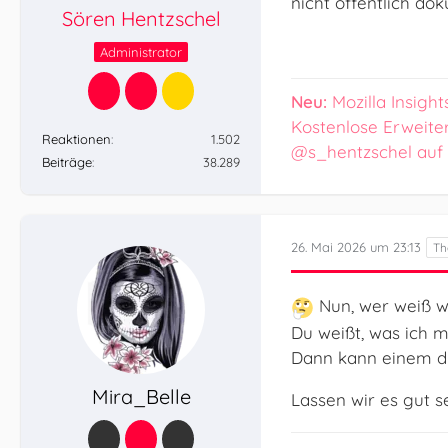
nicht öffentlich do
Sören Hentzschel
Administrator
Neu:
Mozilla Insight
Kostenlose Erweite
Reaktionen
1.502
@s_hentzschel auf
Beiträge
38.289
26. Mai 2026 um 23:13
Nun, wer weiß w
Du weißt, was ich m
Dann kann einem di
Mira_Belle
Lassen wir es gut sei