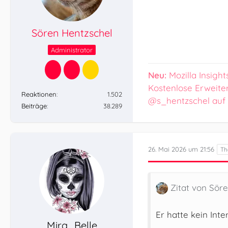
Sören Hentzschel
Administrator
Neu:
Mozilla Insight
Kostenlose Erweite
Reaktionen
1.502
@s_hentzschel auf
Beiträge
38.289
26. Mai 2026 um 21:56
Zitat von Sör
Er hatte kein Inte
Mira_Belle